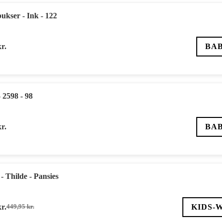
kser - Ink - 122
kr.
BA
 2598 - 98
kr.
BA
 Thilde - Pansies
kr.
KIDS-
449,95
kr.
Den
Den
oprindelige
aktuelle