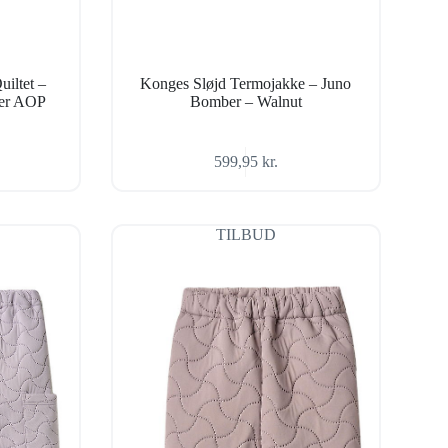
iltet –
Konges Sløjd Termojakke – Juno
wer AOP
Bomber – Walnut
599,95
kr.
TILBUD