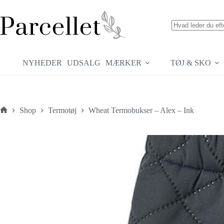
Fortsæt
til
indhold
Ingen
resultater
NYHEDER
UDSALG
MÆRKER
TØJ & SKO
Shop
Termotøj
Wheat Termobukser – Alex – Ink
Forside