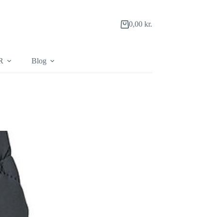
0,00
kr.
Indkøbskurv
R
Blog