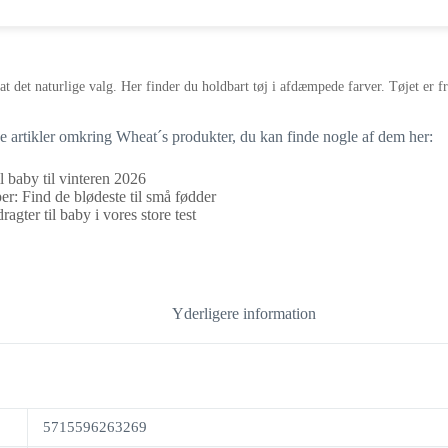
pris
pris
var:
er:
449,95 kr..
269,97 kr..
t det naturlige valg. Her finder du holdbart tøj i afdæmpede farver. Tøjet er fr
ge artikler omkring Wheat´s produkter, du kan finde nogle af dem her:
l baby til vinteren 2026
r: Find de blødeste til små fødder
agter til baby i vores store test
Yderligere information
5715596263269