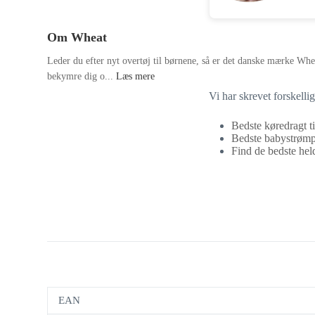
Om Wheat
Leder du efter nyt overtøj til børnene, så er det danske mærke Whea
bekymre dig o...
Læs mere
Vi har skrevet forskelli
Bedste køredragt ti
Bedste babystrømpe
Find de bedste heldr
EAN