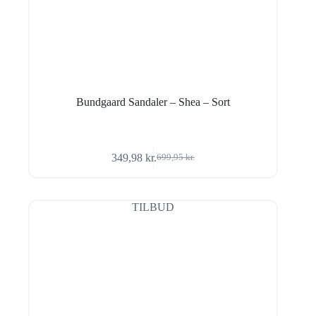
Bundgaard Sandaler – Shea – Sort
349,98
kr.
699,95
kr.
Den
Den
oprindelige
aktuelle
pris
pris
var:
er:
TILBUD
699,95 kr..
349,98 kr..