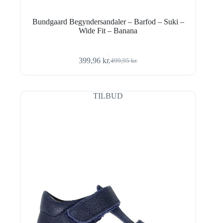
Bundgaard Begyndersandaler – Barfod – Suki –
Wide Fit – Banana
399,96
kr.
499,95
kr.
Den
Den
oprindelige
aktuelle
pris
pris
var:
er:
TILBUD
499,95 kr..
399,96 kr..