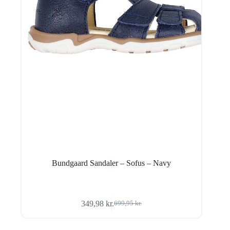
Bundgaard Sandaler – Sofus – Navy
349,98
kr.
699,95
kr.
Den
Den
oprindelige
aktuelle
pris
pris