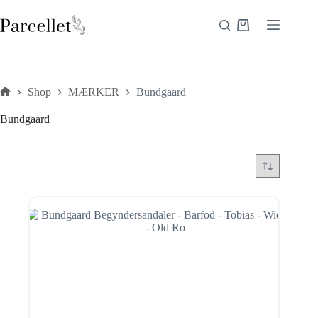
Fortsæt
til
Indkøbskurv
indhold
Shop
MÆRKER
Bundgaard
Forside
Bundgaard