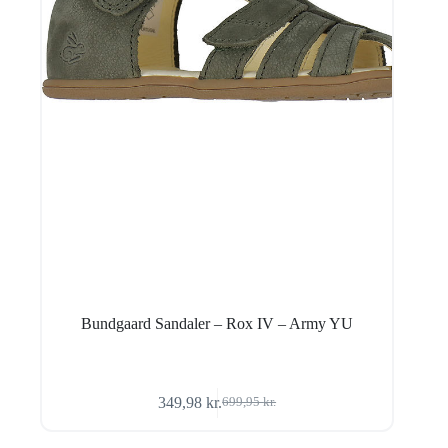
Bundgaard Sandaler – Rox IV – Army YU
349,98
kr.
699,95
kr.
Den
Den
oprindelige
aktuelle
pris
pris