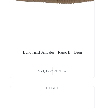
Bundgaard Sandaler – Ranjo II – Brun
559,96
kr.
699,95
kr.
Den
Den
oprindelige
aktuelle
pris
pris
var:
er:
TILBUD
699,95 kr..
559,96 kr..