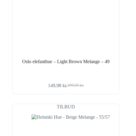
Oslo elefanthue – Light Brown Melange – 49
149,98
kr.
299,95
kr.
Den
Den
oprindelige
aktuelle
pris
pris
var:
er:
TILBUD
299,95 kr..
149,98 kr..