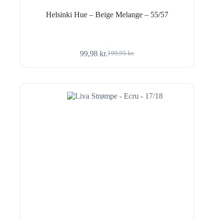
Helsinki Hue – Beige Melange – 55/57
99,98
kr.
199,95
kr.
Den
Den
oprindelige
aktuelle
pris
pris
var:
er:
199,95 kr..
99,98 kr..