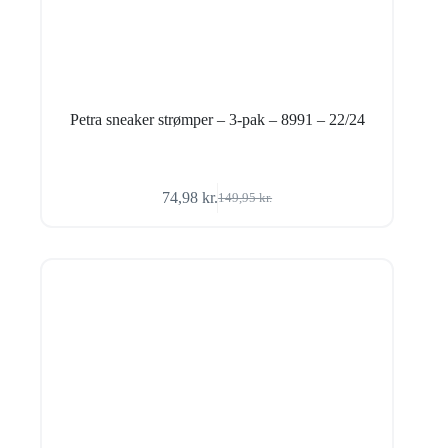
Petra sneaker strømper – 3-pak – 8991 – 22/24
74,98
kr.
149,95
kr.
Den
Den
oprindelige
aktuelle
pris
pris
var:
er:
149,95 kr..
74,98 kr..