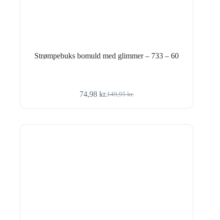
Strømpebuks bomuld med glimmer – 733 – 60
74,98
kr.
149,95
kr.
Den
Den
oprindelige
aktuelle
pris
pris
var:
er:
149,95 kr..
74,98 kr..