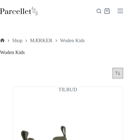
Fortsæt
til
Indkøbskurv
indhold
Shop
MÆRKER
Woden Kids
Forside
Woden Kids
TILBUD