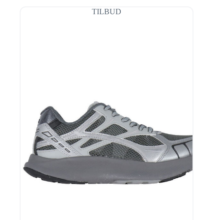
var:
er:
TILBUD
799,95 kr..
479,97 kr..