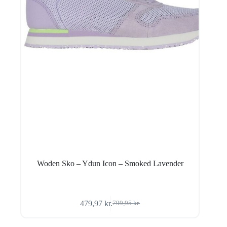
Woden Sko – Ydun Icon – Smoked Lavender
479,97
kr.
799,95
kr.
Den
Den
oprindelige
aktuelle
pris
pris