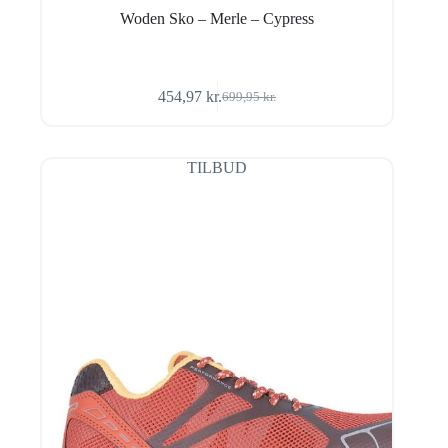
Woden Sko – Merle – Cypress
454,97
kr.
699,95
kr.
Den
Den
oprindelige
aktuelle
pris
pris
var:
er:
TILBUD
699,95 kr..
454,97 kr..