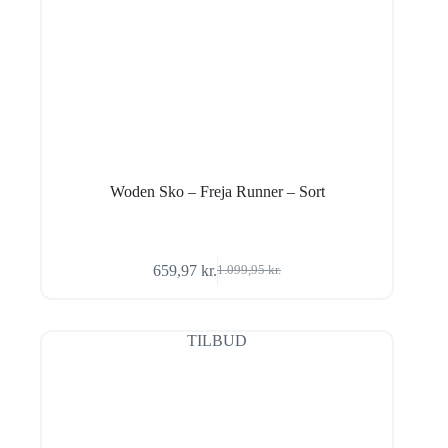
Woden Sko – Freja Runner – Sort
659,97
kr.
1.099,95
kr.
Den
Den
oprindelige
aktuelle
pris
pris
var:
er:
TILBUD
1.099,95 kr..
659,97 kr..