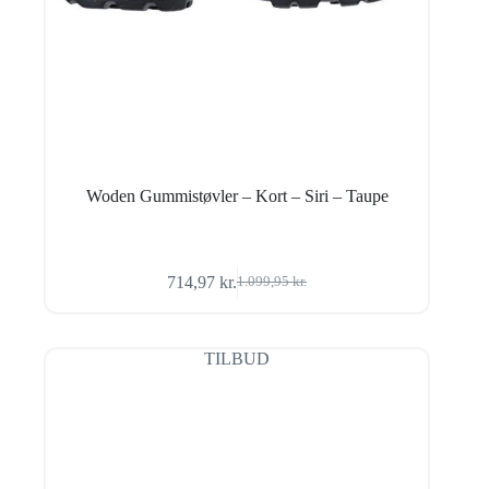
Woden Gummistøvler – Kort – Siri – Taupe
714,97
kr.
1.099,95
kr.
Den
Den
oprindelige
aktuelle
pris
pris
var:
er:
TILBUD
1.099,95 kr..
714,97 kr..