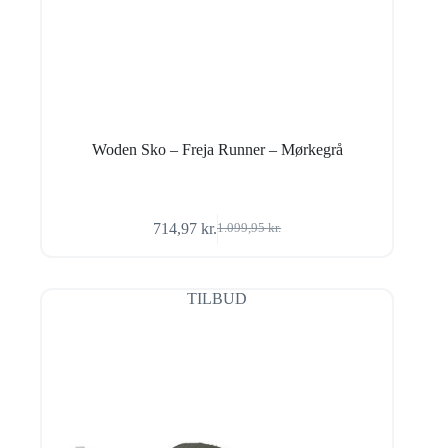
Woden Sko – Freja Runner – Mørkegrå
714,97
kr.
1.099,95
kr.
Den
Den
oprindelige
aktuelle
pris
pris
var:
er:
TILBUD
1.099,95 kr..
714,97 kr..