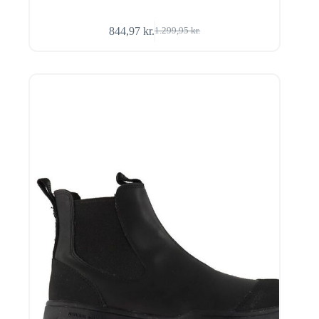
844,97
kr.
1.299,95
kr.
Den
Den
oprindelige
aktuelle
pris
pris
var:
er:
1.299,95 kr..
844,97 kr..