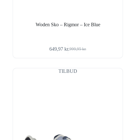
Woden Sko – Rigmor – Ice Blue
649,97
kr.
999,95
kr.
Den
Den
oprindelige
aktuelle
pris
pris
var:
er:
TILBUD
999,95 kr..
649,97 kr..