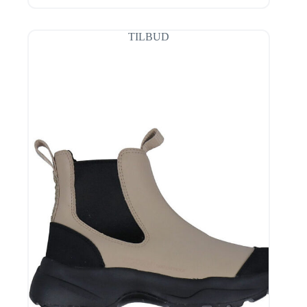
oprindelige
aktuelle
pris
pris
var:
er:
TILBUD
1.299,95 kr..
844,97 kr..