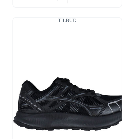
Den
Den
oprindelige
aktuelle
pris
pris
var:
er:
TILBUD
599,95 kr..
389,97 kr..