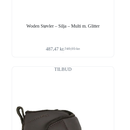
Woden Støvler – Silja – Multi m. Glitter
487,47
kr.
749,95
kr.
Den
Den
oprindelige
aktuelle
pris
pris
var:
er:
TILBUD
749,95 kr..
487,47 kr..