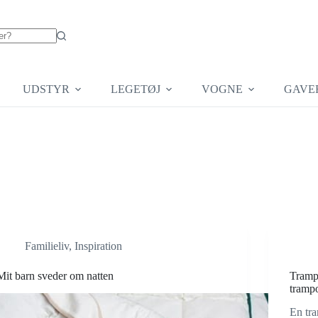
UDSTYR
LEGETØJ
VOGNE
GAVE
Familieliv
,
Inspiration
Mit barn sveder om natten
Tramp
trampo
En tra