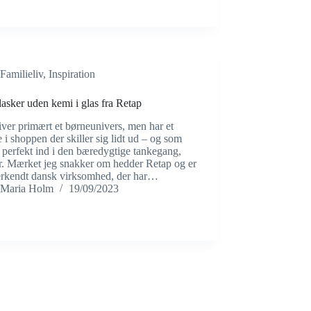
Familieliv
,
Inspiration
asker uden kemi i glas fra Retap
iver primært et børneunivers, men har et
i shoppen der skiller sig lidt ud – og som
 perfekt ind i den bæredygtige tankegang,
r. Mærket jeg snakker om hedder Retap og er
erkendt dansk virksomhed, der har…
Maria Holm
19/09/2023