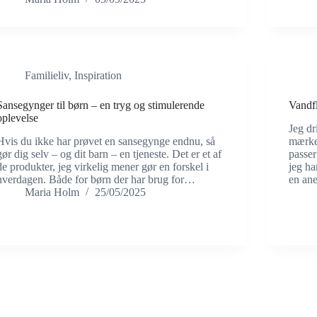
Familieliv
,
Inspiration
Sansegynger til børn – en tryg og stimulerende
Vandfl
oplevelse
Jeg dr
Hvis du ikke har prøvet en sansegynge endnu, så
mærke 
gør dig selv – og dit barn – en tjeneste. Det er et af
passer
de produkter, jeg virkelig mener gør en forskel i
jeg ha
hverdagen. Både for børn der har brug for…
en an
Maria Holm
25/05/2025