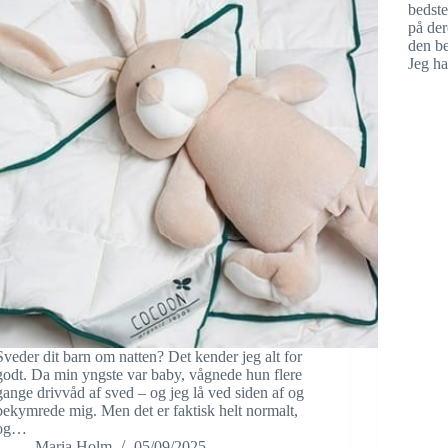
bedste
på der
den be
Jeg h
Sveder dit barn om natten? Det kender jeg alt for
godt. Da min yngste var baby, vågnede hun flere
gange drivvåd af sved – og jeg lå ved siden af og
bekymrede mig. Men det er faktisk helt normalt,
og…
Maria Holm
05/09/2025