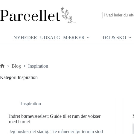
Fortsæt
til
indhold
Ingen
resultater
NYHEDER
UDSALG
MÆRKER
TØJ & SKO
Blog
Inspiration
Forside
Kategori
Inspiration
Inspiration
Indret børneværelset: Guide til et rum der vokser
med barnet
Jeg husker det stadig. Tre måneder før termin stod