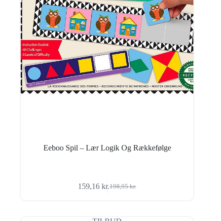
Eeboo Spil – Lær Logik Og Rækkefølge
159,16
kr.
198,95
kr.
Den
Den
oprindelige
aktuelle
pris
pris
var:
er: