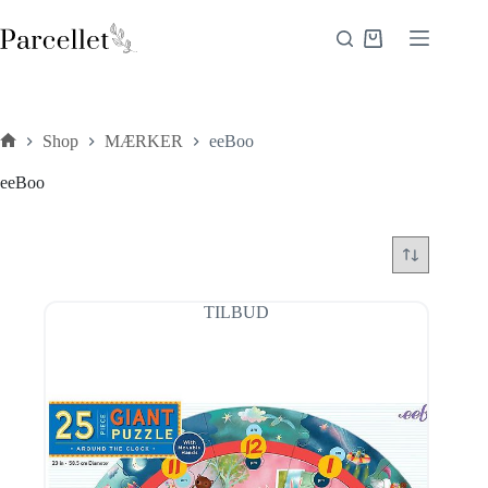
Fortsæt
til
Indkøbskurv
indhold
Shop
MÆRKER
eeBoo
Forside
eeBoo
TILBUD