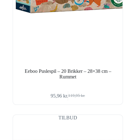
Eeboo Puslespil – 20 Brikker – 28×38 cm –
Rummet
95,96
kr.
119,95
kr.
Den
Den
oprindelige
aktuelle
pris
pris
var:
er:
TILBUD
119,95 kr..
95,96 kr..