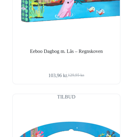
Eeboo Dagbog m. Lås – Regnskoven
103,96
kr.
129,95
kr.
Den
Den
oprindelige
aktuelle
pris
pris
var:
er:
TILBUD
129,95 kr..
103,96 kr..