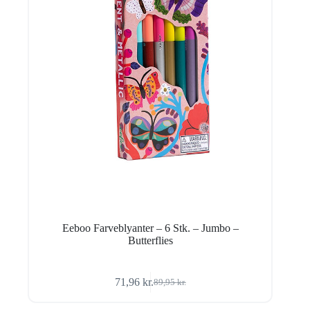
Eeboo Farveblyanter – 6 Stk. – Jumbo –
Butterflies
71,96
kr.
89,95
kr.
Den
Den
oprindelige
aktuelle