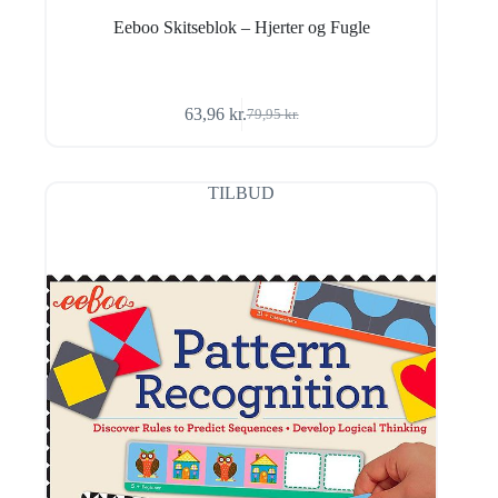
Eeboo Skitseblok – Hjerter og Fugle
63,96
kr.
79,95
kr.
Den
Den
oprindelige
aktuelle
pris
pris
var:
er:
TILBUD
79,95 kr..
63,96 kr..