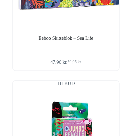
Eeboo Skitseblok – Sea Life
47,96
kr.
59,95
kr.
Den
Den
oprindelige
aktuelle
pris
pris
var:
er:
TILBUD
59,95 kr..
47,96 kr..