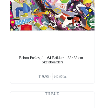
Eeboo Puslespil – 64 Brikker – 38×38 cm –
Skateboarders
119,96
kr.
149,95
kr.
Den
Den
oprindelige
aktuelle
pris
pris
var:
er:
TILBUD
149,95 kr..
119,96 kr..