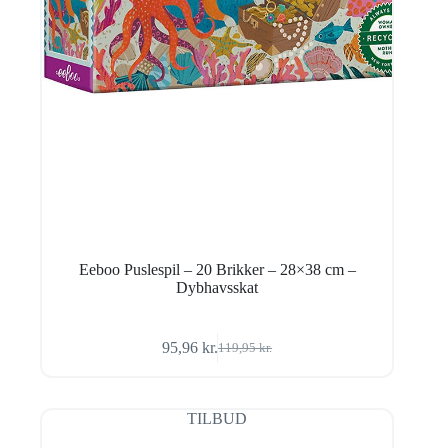
Eeboo Puslespil – 20 Brikker – 28×38 cm –
Dybhavsskat
95,96
kr.
119,95
kr.
Den
Den
oprindelige
aktuelle
pris
pris
var:
er:
TILBUD
119,95 kr..
95,96 kr..