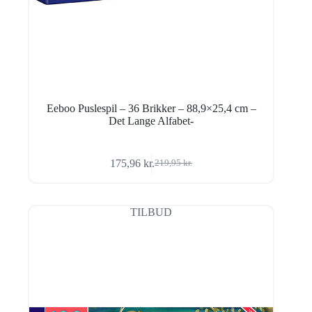
Eeboo Puslespil – 36 Brikker – 88,9×25,4 cm –
Det Lange Alfabet-
175,96
kr.
219,95
kr.
Den
Den
oprindelige
aktuelle
pris
pris
var:
er:
TILBUD
219,95 kr..
175,96 kr..