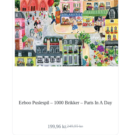
Eeboo Puslespil – 1000 Brikker – Paris In A Day
199,96
kr.
249,95
kr.
Den
Den
oprindelige
aktuelle