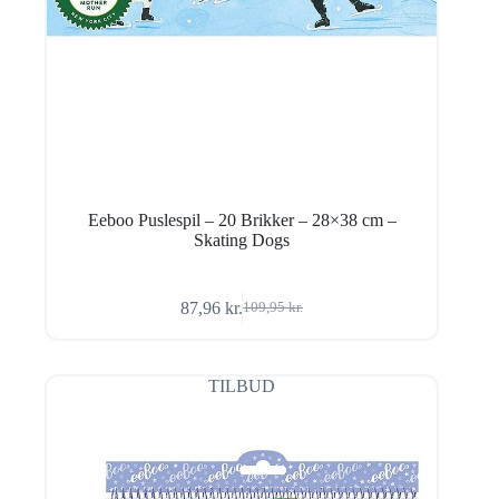
Eeboo Puslespil – 20 Brikker – 28×38 cm –
Skating Dogs
87,96
kr.
109,95
kr.
Den
Den
oprindelige
aktuelle
pris
pris
var:
er:
TILBUD
109,95 kr..
87,96 kr..