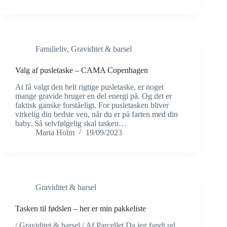
Familieliv
,
Graviditet & barsel
Valg af pusletaske – CAMA Copenhagen
At få valgt den helt rigtige pusletaske, er noget
mange gravide bruger en del energi på. Og det er
faktisk ganske forståeligt. For pusletasken bliver
virkelig din bedste ven, når du er på farten med din
baby. Så selvfølgelig skal tasken…
Maria Holm
19/09/2023
Graviditet & barsel
Tasken til fødslen – her er min pakkeliste
/ Graviditet & barsel / Af Parcellet Da jeg fandt ud