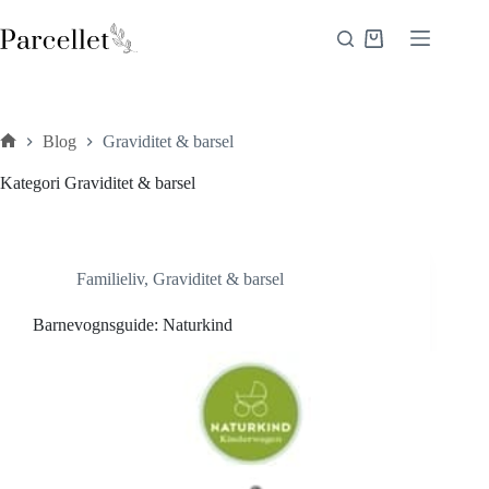
Fortsæt
til
Indkøbskurv
indhold
Blog
Graviditet & barsel
Forside
Kategori
Graviditet & barsel
Familieliv
,
Graviditet & barsel
Barnevognsguide: Naturkind