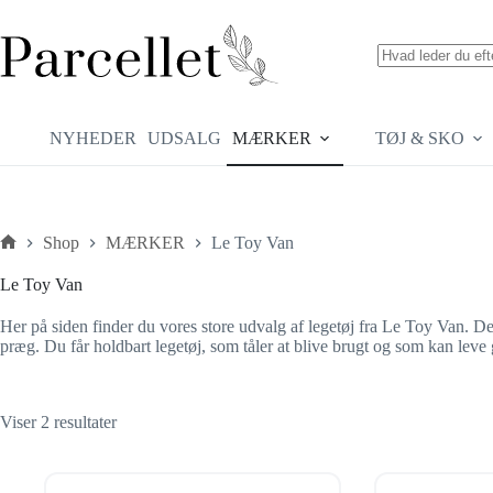
Fortsæt
til
indhold
Ingen
resultater
NYHEDER
UDSALG
MÆRKER
TØJ & SKO
Shop
MÆRKER
Le Toy Van
Forside
Le Toy Van
Her på siden finder du vores store udvalg af legetøj fra Le Toy Van. Det
præg. Du får holdbart legetøj, som tåler at blive brugt og som kan lev
Sorteret
Viser 2 resultater
efter
seneste