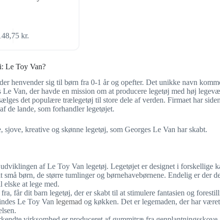
148,75
kr.
i:
Le Toy Van
?
 der henvender sig til børn fra 0-1 år og opefter. Det unikke navn komme
 Le Van, der havde en mission om at producere legetøj med høj legevæ
sælges det populære trælegetøj til store dele af verden. Firmaet har side
af de lande, som forhandler legetøjet.
de, sjove, kreative og skønne legetøj, som Georges Le Van har skabt.
 udviklingen af Le Toy Van legetøj. Legetøjet er designet i forskellige ka
lt små børn, de større tumlinger og børnehavebørnene. Endelig er der de
l elske at lege med.
a, får dit barn legetøj, der er skabt til at stimulere fantasien og foresti
 findes Le Toy Van
legemad
og køkken. Det er legemaden, der har været
lsen.
anerkendte virksomhed er produceret af gummitræ fra genplantningsskove