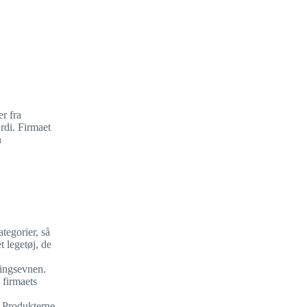
r fra
rdi. Firmaet
n
tegorier, så
t legetøj, de
llingsevnen.
 firmaets
. Produkterne