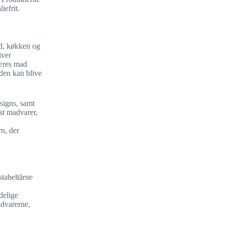
iefrit.
d, køkken og
iver
kæres mad
iden kan blive
esigns, samt
st madvarer,
rn, der
stabeltårne
delige
advarerne,