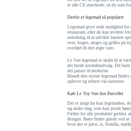
er alle CE-mærkede, så du som forb
Derfor er legemad så populært
Legemad giver unik mulighed for 
restaurant, eller de kan invitere f
anledning til at udvikle barnets sp
over, koges, steges og grilles på 
overført til den ægte vare.
Le Van legemad er skabt til at være
det brede produktudvalg. Dit barn 
der passer til ønskerne.
Blandt den nyeste legemad findes dé
oplever og erfarer via sanserne.
Køb Le Toy Van hos Parcellet
Det er langt fra kun legemaden, det
og andre ting, som kan pryde
børn
Fælles for alle produkter gælder, at
designs. Børn finder glæde ved at
hvor der er juice, is, Nutella, mæl