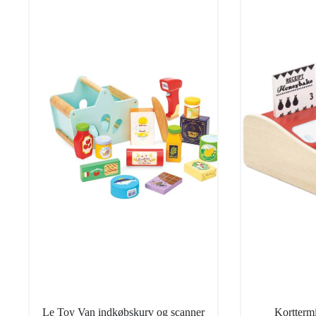
Le Toy Van indkøbskurv og scanner
Kortterm