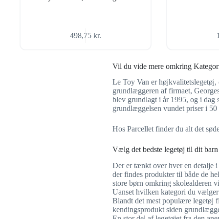
498,75
kr.
Vil du vide mere omkring Kategor
Le Toy Van er højkvalitetslegetøj,
grundlæggeren af firmaet, Georges
blev grundlagt i år 1995, og i dag 
grundlæggelsen vundet priser i 50 
Hos Parcellet finder du alt det sø
Vælg det bedste legetøj til dit barn
Der er tænkt over hver en detalje i
der findes produkter til både de he
store børn omkring skolealderen vi
Uanset hvilken kategori du vælger fr
Blandt det mest populære legetøj
kendingsprodukt siden grundlægge
En stor del af legetøjet fra den 