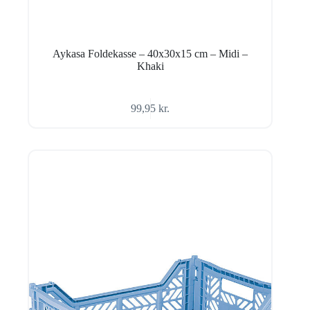
Aykasa Foldekasse – 40x30x15 cm – Midi –
Khaki
99,95
kr.