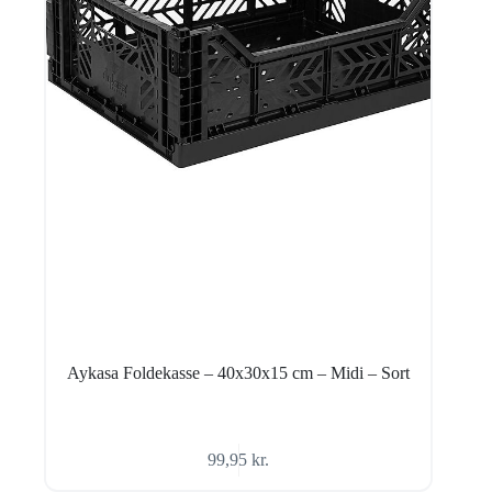
Aykasa Foldekasse – 40x30x15 cm – Midi – Sort
99,95
kr.