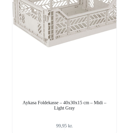
Aykasa Foldekasse – 40x30x15 cm – Midi –
Light Gray
99,95
kr.