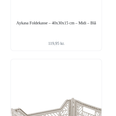
Aykasa Foldekasse – 40x30x15 cm – Midi – Blå
119,95
kr.