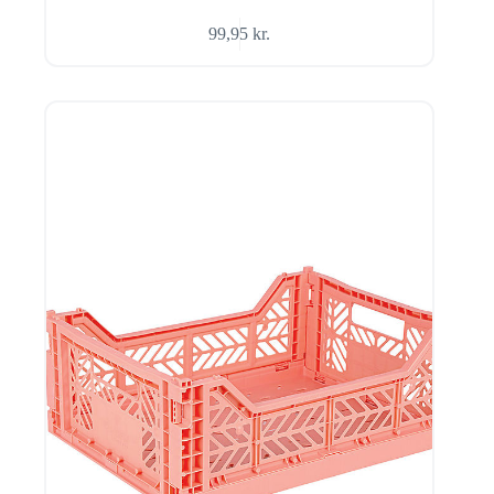
99,95
kr.