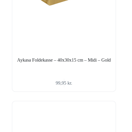
Aykasa Foldekasse – 40x30x15 cm – Midi – Gold
99,95
kr.