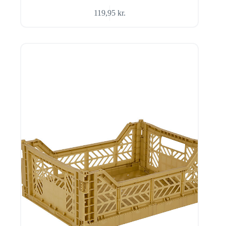
119,95
kr.