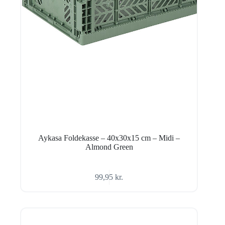
Aykasa Foldekasse – 40x30x15 cm – Midi –
Almond Green
99,95
kr.