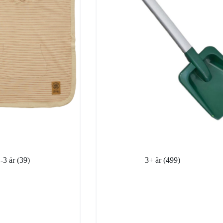
1-3 år
(39)
3+ år
(499)