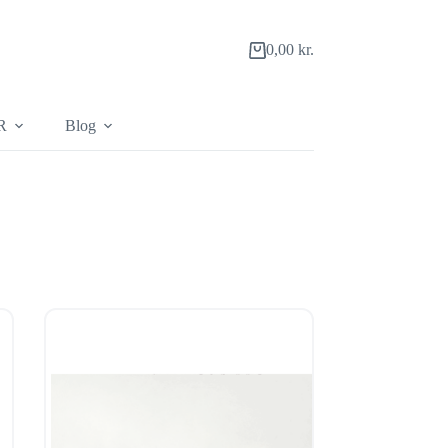
0,00
kr.
Indkøbskurv
R
Blog