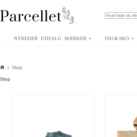
Fortsæt
til
indhold
Ingen
resultater
NYHEDER
UDSALG
MÆRKER
TØJ & SKO
Shop
Forside
Shop