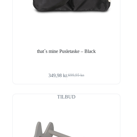
that´s mine Pusletaske – Black
349,98
kr.
699,95
kr.
Den
Den
oprindelige
aktuelle
pris
pris
var:
er:
TILBUD
699,95 kr..
349,98 kr..