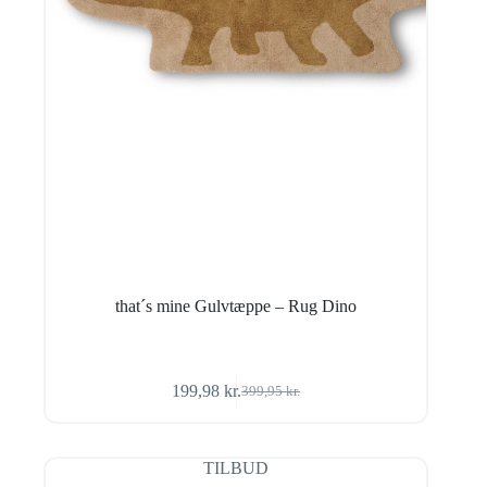
that´s mine Gulvtæppe – Rug Dino
199,98
kr.
399,95
kr.
Den
Den
oprindelige
aktuelle
pris
pris
var:
er:
TILBUD
399,95 kr..
199,98 kr..