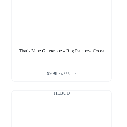
That´s Mine Gulvtæppe – Rug Rainbow Cocoa
199,98
kr.
399,95
kr.
Den
Den
oprindelige
aktuelle
pris
pris
var:
er:
TILBUD
399,95 kr..
199,98 kr..