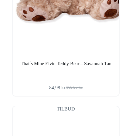
That´s Mine Elvin Teddy Bear – Savannah Tan
84,98
kr.
169,95
kr.
Den
Den
oprindelige
aktuelle
pris
pris
var:
er:
TILBUD
169,95 kr..
84,98 kr..