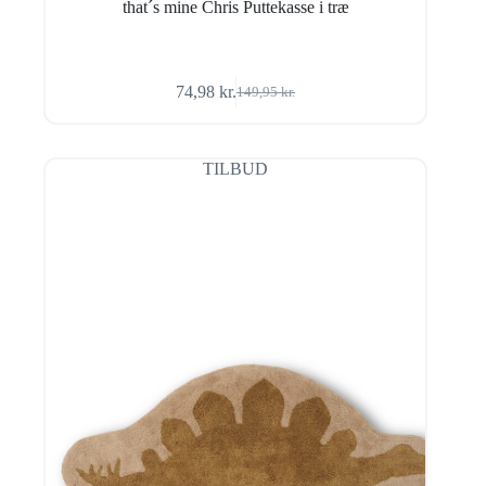
that´s mine Chris Puttekasse i træ
74,98
kr.
149,95
kr.
Den
Den
oprindelige
aktuelle
pris
pris
var:
er:
TILBUD
149,95 kr..
74,98 kr..