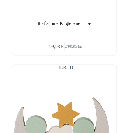
that´s mine Kuglebane i Træ
199,98
kr.
399,95
kr.
Den
Den
oprindelige
aktuelle
pris
pris
var:
er:
TILBUD
399,95 kr..
199,98 kr..