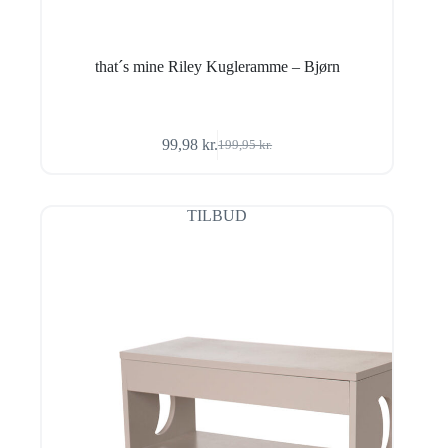
that´s mine Riley Kugleramme – Bjørn
99,98
kr.
199,95
kr.
Den
Den
oprindelige
aktuelle
pris
pris
var:
er:
TILBUD
199,95 kr..
99,98 kr..