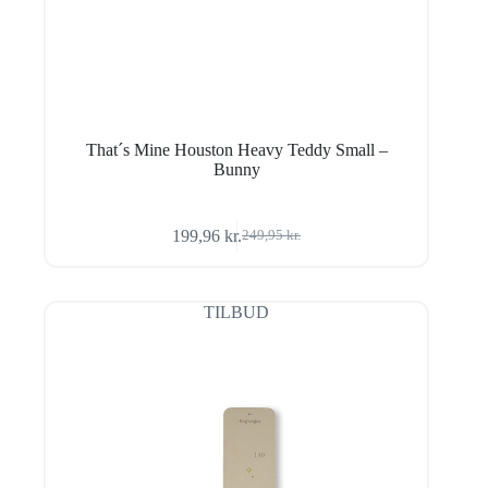
That´s Mine Houston Heavy Teddy Small –
Bunny
199,96
kr.
249,95
kr.
Den
Den
oprindelige
aktuelle
pris
pris
var:
er:
TILBUD
249,95 kr..
199,96 kr..