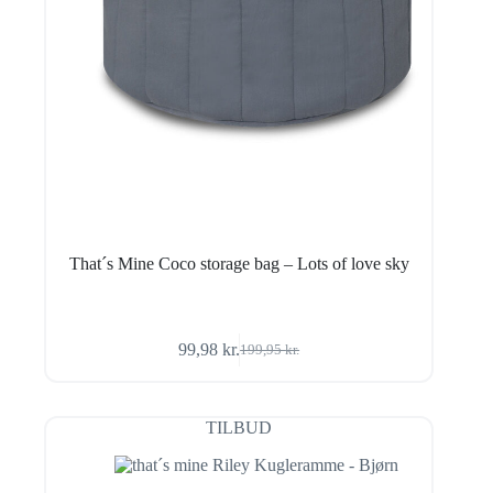
That´s Mine Coco storage bag – Lots of love sky
99,98
kr.
199,95
kr.
Den
Den
oprindelige
aktuelle
pris
pris
var:
er:
TILBUD
199,95 kr..
99,98 kr..