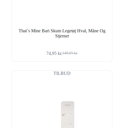
That´s Mine Bari Skum Legetøj Hval, Måne Og
Stjerner
74,95
kr.
149,95
kr.
Den
Den
oprindelige
aktuelle
pris
pris
var:
er:
TILBUD
149,95 kr..
74,95 kr..