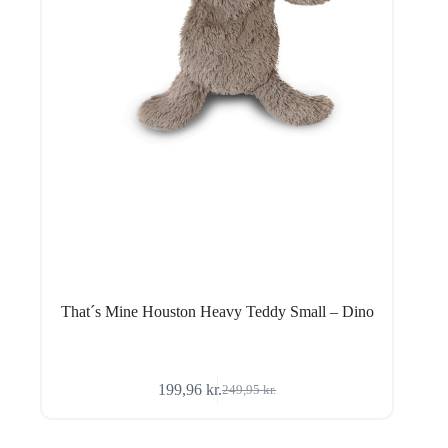
That´s Mine Houston Heavy Teddy Small – Dino
199,96
kr.
249,95
kr.
Den
Den
oprindelige
aktuelle
pris
pris