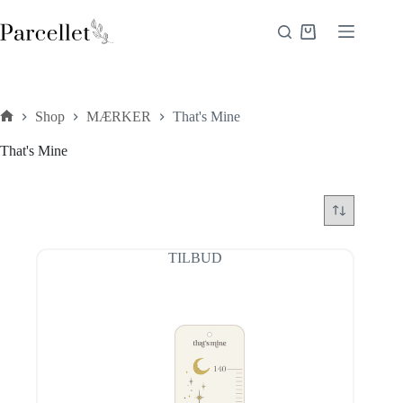
Fortsæt
til
Indkøbskurv
indhold
Shop
MÆRKER
That's Mine
Forside
That's Mine
TILBUD