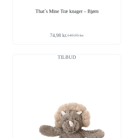
That´s Mine Træ knager – Bjørn
74,98
kr.
149,95
kr.
Den
Den
oprindelige
aktuelle
pris
pris
var:
er:
TILBUD
149,95 kr..
74,98 kr..