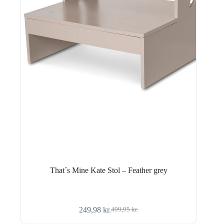
That´s Mine Kate Stol – Feather grey
249,98
kr.
499,95
kr.
Den
Den
oprindelige
aktuelle