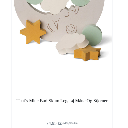
That´s Mine Bari Skum Legetøj Måne Og Stjerner
74,95
kr.
149,95
kr.
Den
Den