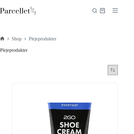
Fortsæt
til
Indkøbskurv
indhold
Shop
Plejeprodukter
Forside
Plejeprodukter