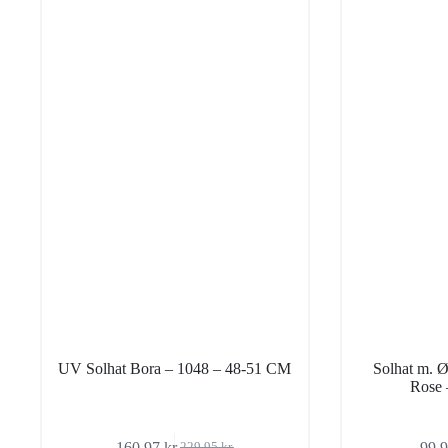
UV Solhat Bora – 1048 – 48-51 CM
Solhat m. 
Rose
160,97
kr.
99,
229,95
kr.