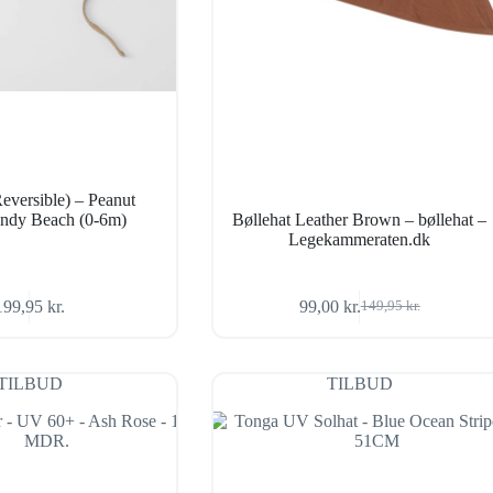
eversible) – Peanut
ndy Beach (0-6m)
Bøllehat Leather Brown – bøllehat –
Legekammeraten.dk
199,95
kr.
99,00
kr.
149,95
kr.
Den
Den
oprindelige
aktuelle
pris
pris
var:
er:
TILBUD
TILBUD
149,95 kr..
99,00 kr..