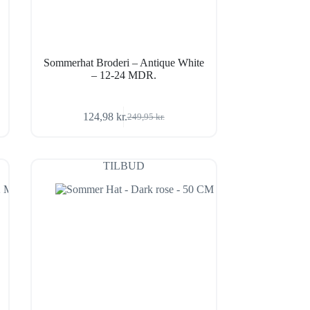
Sommerhat Broderi – Antique White
– 12-24 MDR.
124,98
kr.
249,95
kr.
Den
Den
oprindelige
aktuelle
pris
pris
var:
er:
TILBUD
249,95 kr..
124,98 kr..