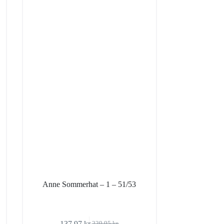
Anne Sommerhat – 1 – 51/53
137,97
kr.
229,95
kr.