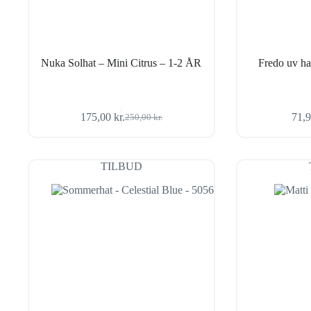
Nuka Solhat – Mini Citrus – 1-2 ÅR
Fredo uv 
175,00
kr.
71,
250,00
kr.
Den
Den
oprindelige
aktuelle
pris
pris
var:
er:
TILBUD
250,00 kr..
175,00 kr..