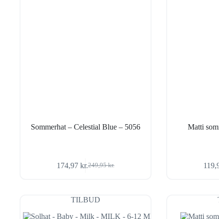
Sommerhat – Celestial Blue – 5056
Matti som
174,97
kr.
119,
249,95
kr.
Den
Den
oprindelige
aktuelle
pris
pris
var:
er:
TILBUD
249,95 kr..
174,97 kr..