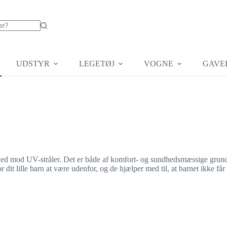
UDSTYR
LEGETØJ
VOGNE
GAVE
hoved mod UV-stråler. Det er både af komfort- og sundhedsmæssige grunde,
t lille barn at være udenfor, og de hjælper med til, at barnet ikke får d