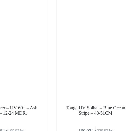
Ører – UV 60+ – Ash
Tonga UV Solhat – Blue Ocean
 – 12-24 MDR.
Stripe – 48-51CM
98
kr.
160,97
kr.
199,95
kr.
229,95
kr.