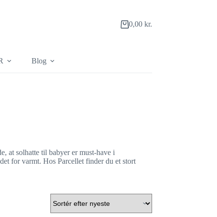
0,00
kr.
Indkøbskurv
R
Blog
 at solhatte til babyer er must-have i
et for varmt. Hos Parcellet finder du et stort