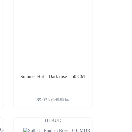
Sommer Hat – Dark rose – 50 CM
89,97
kr.
149,95
kr.
Den
Den
oprindelige
aktuelle
pris
pris
var:
er:
TILBUD
149,95 kr..
89,97 kr..