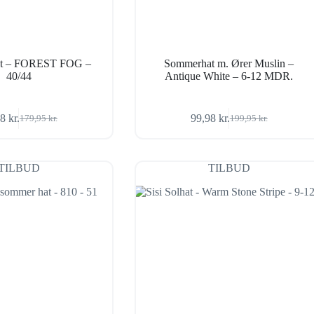
hat – FOREST FOG –
Sommerhat m. Ører Muslin –
40/44
Antique White – 6-12 MDR.
98
kr.
99,98
kr.
179,95
kr.
199,95
kr.
Den
Den
Den
Den
oprindelige
aktuelle
oprindelige
aktuelle
pris
pris
pris
pris
var:
er:
var:
er:
TILBUD
TILBUD
179,95 kr..
71,98 kr..
199,95 kr..
99,98 kr..