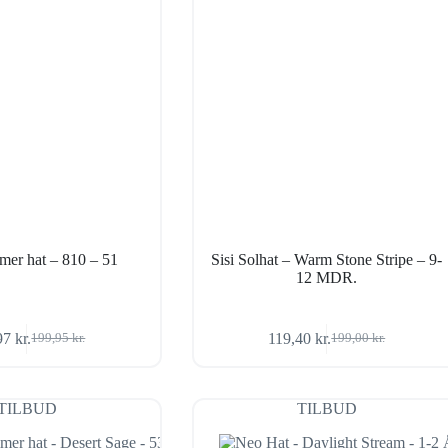
mer hat – 810 – 51
Sisi Solhat – Warm Stone Stripe – 9-
12 MDR.
97
kr.
119,40
kr.
199,95
kr.
199,00
kr.
Den
Den
Den
Den
oprindelige
aktuelle
oprindelige
aktuelle
pris
pris
pris
pris
var:
er:
var:
er:
TILBUD
TILBUD
199,95 kr..
119,97 kr..
199,00 kr..
119,40 kr..