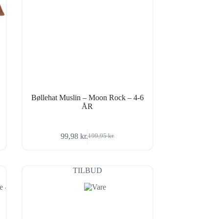
Bøllehat Muslin – Moon Rock – 4-6
ÅR
99,98
kr.
199,95
kr.
Den
Den
oprindelige
aktuelle
pris
pris
var:
er:
TILBUD
199,95 kr..
99,98 kr..