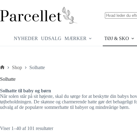
Fortsæt
til
indhold
Ingen
resultater
NYHEDER
UDSALG
MÆRKER
TØJ & SKO
Shop
Solhatte
Forside
Solhatte
Solhatte til baby og børn
Når solen står på sit højeste, skal du sørge for at beskytte din babys 
tøjbeholdningen. De skønne og charmerende hatte gør det behageligt for di
udvalg af de populære sommerhatte til babyer og mindreårige børn.
Sorteret
Viser 1–40 af 101 resultater
efter