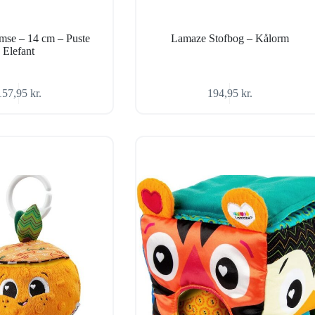
se – 14 cm – Puste
Lamaze Stofbog – Kålorm
Elefant
157,95
kr.
194,95
kr.