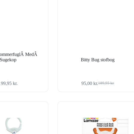
SommerfuglÂ MedÂ
Sugekop
Bitty Bug stofbog
199,95
kr.
95,00
kr.
189,95
kr.
Den
Den
oprindelige
aktuelle
pris
pris
var:
er:
189,95 kr..
95,00 kr..