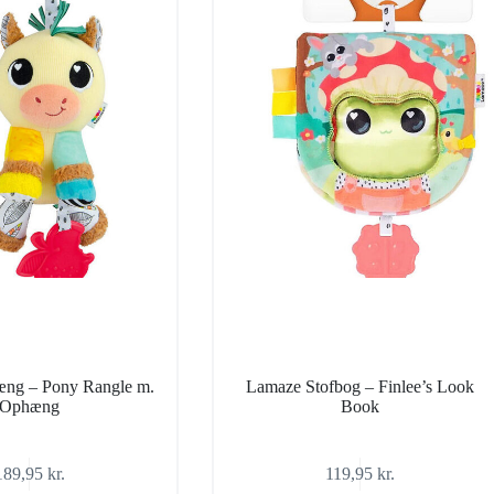
ng – Pony Rangle m.
Lamaze Stofbog – Finlee’s Look
Ophæng
Book
189,95
kr.
119,95
kr.