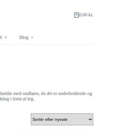
0,00
kr.
Indkøbskurv
R
Blog
r familie med småbørn, da det er underholdende og
ling i form af leg.