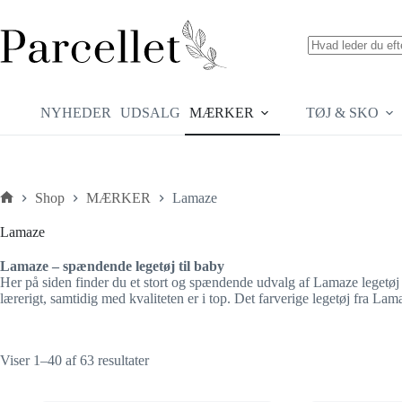
Fortsæt
til
indhold
Ingen
resultater
NYHEDER
UDSALG
MÆRKER
TØJ & SKO
Shop
MÆRKER
Lamaze
Forside
Lamaze
Lamaze – spændende legetøj til baby
Her på siden finder du et stort og spændende udvalg af Lamaze legetøj 
lærerigt, samtidig med kvaliteten er i top. Det farverige legetøj fra Lam
Sorteret
Viser 1–40 af 63 resultater
efter
seneste