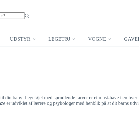
UDSTYR
LEGETØJ
VOGNE
GAVE
til din baby. Legetøjet med sprudlende farver er et must-have i en hve
aze er udviklet af lærere og psykologer med henblik på at dit barns udvik