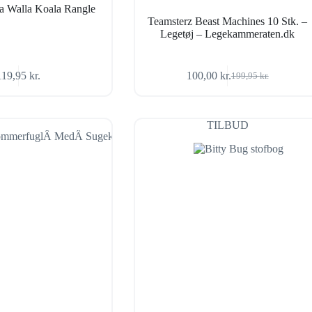
a Walla Koala Rangle
Teamsterz Beast Machines 10 Stk. –
Legetøj – Legekammeraten.dk
119,95
kr.
100,00
kr.
199,95
kr.
Den
Den
oprindelige
aktuelle
pris
pris
var:
er:
TILBUD
199,95 kr..
100,00 kr..