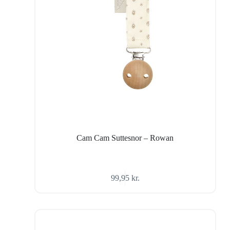
Cam Cam Suttesnor – Rowan
99,95
kr.