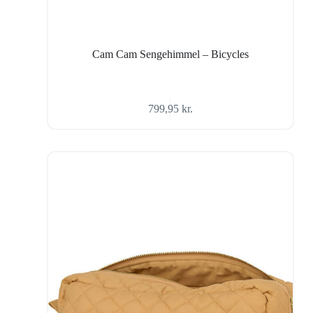
Cam Cam Sengehimmel – Bicycles
799,95
kr.