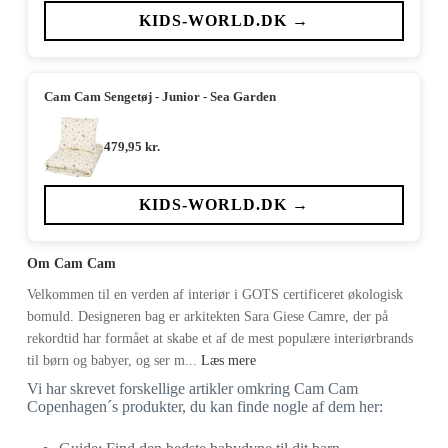
KIDS-WORLD.DK →
Cam Cam Sengetøj - Junior - Sea Garden
479,95
kr.
KIDS-WORLD.DK →
Om Cam Cam
Velkommen til en verden af interiør i GOTS certificeret økologisk
bomuld. Designeren bag er arkitekten Sara Giese Camre, der på
rekordtid har formået at skabe et af de mest populære interiørbrands
til børn og babyer, og ser m...
Læs mere
Vi har skrevet forskellige artikler omkring Cam Cam
Copenhagen´s produkter, du kan finde nogle af dem her: