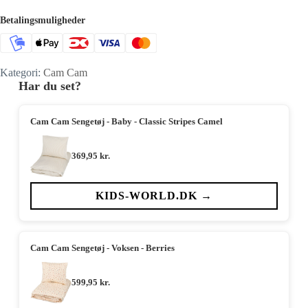
Betalingsmuligheder
Kategori:
Cam Cam
Har du set?
Cam Cam Sengetøj - Baby - Classic Stripes Camel
369,95
kr.
KIDS-WORLD.DK →
Cam Cam Sengetøj - Voksen - Berries
599,95
kr.