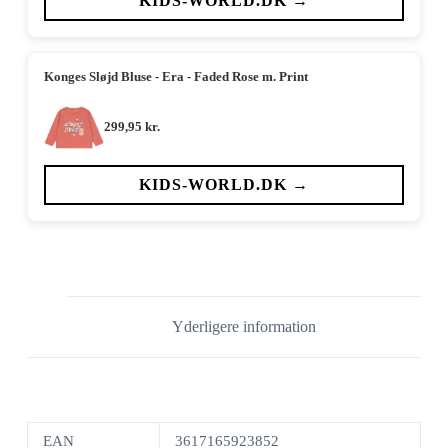
KIDS-WORLD.DK →
Konges Sløjd Bluse - Era - Faded Rose m. Print
299,95
kr.
KIDS-WORLD.DK →
Yderligere information
EAN
3617165923852