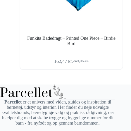
Funkita Badedragt – Printed One Piece – Birdie
Bird
162,47
kr.
249,95
kr.
Den
Den
oprindelige
aktuelle
pris
pris
var:
er:
249,95 kr..
162,47 kr..
Parcellet
er et univers med viden, guides og inspiration til
børnetøj, udstyr og interiør. Her finder du nøje udvalgte
kvalitetsbrands, bæredygtige valg og praktisk rådgivning, der
hjælper dig med at skabe trygge og hyggelige rammer for dit
barn - fra nyfødt og op gennem barndommen.