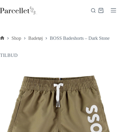
Fortsæt
til
Indkøbskurv
indhold
Shop
Badetøj
BOSS Badeshorts – Dark Stone
Forside
TILBUD