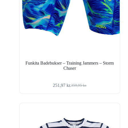
Funkita Badebukser – Training Jammers – Storm
Chaser
251,97
kr.
359,95
kr.
Den
Den
oprindelige
aktuelle
pris
pris
var:
er:
359,95 kr..
251,97 kr..