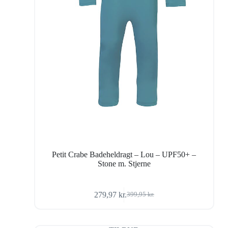
Petit Crabe Badeheldragt – Lou – UPF50+ –
Stone m. Stjerne
279,97
kr.
399,95
kr.
Den
Den
oprindelige
aktuelle
pris
pris
var:
er: