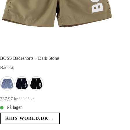
BOSS Badeshorts – Dark Stone
Badetøj
237,97
kr.
339,95
kr.
Den
Den
oprindelige
aktuelle
På lager
pris
pris
var:
er:
KIDS-WORLD.DK →
339,95 kr..
237,97 kr..