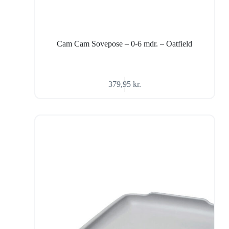
Cam Cam Sovepose – 0-6 mdr. – Oatfield
379,95
kr.