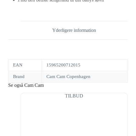
Yderligere information
EAN
15965200712015
Brand
Cam Cam Copenhagen
Se også Cam Cam
TILBUD