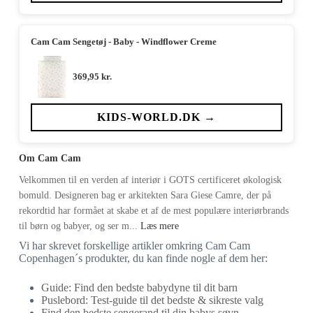
Cam Cam Sengetøj - Baby - Windflower Creme
369,95
kr.
KIDS-WORLD.DK →
Om Cam Cam
Velkommen til en verden af interiør i GOTS certificeret økologisk
bomuld. Designeren bag er arkitekten Sara Giese Camre, der på
rekordtid har formået at skabe et af de mest populære interiørbrands
til børn og babyer, og ser m...
Læs mere
Vi har skrevet forskellige artikler omkring Cam Cam
Copenhagen´s produkter, du kan finde nogle af dem her:
Guide: Find den bedste babydyne til dit barn
Puslebord: Test-guide til det bedste & sikreste valg
Find den bedste sengerand til din babys søvn