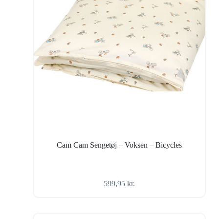
Cam Cam Sengetøj – Voksen – Bicycles
599,95
kr.