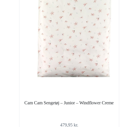
Cam Cam Sengetøj – Junior – Windflower Creme
479,95
kr.