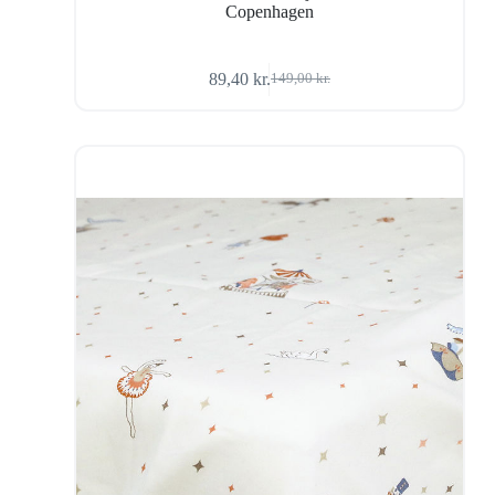
Copenhagen
89,40
kr.
149,00
kr.
Den
Den
oprindelige
aktuelle
pris
pris
var:
er:
149,00 kr..
89,40 kr..