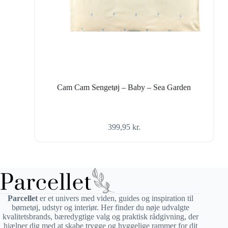
Cam Cam Sengetøj – Baby – Sea Garden
399,95
kr.
Parcellet
er et univers med viden, guides og inspiration til
børnetøj, udstyr og interiør. Her finder du nøje udvalgte
kvalitetsbrands, bæredygtige valg og praktisk rådgivning, der
hjælper dig med at skabe trygge og hyggelige rammer for dit