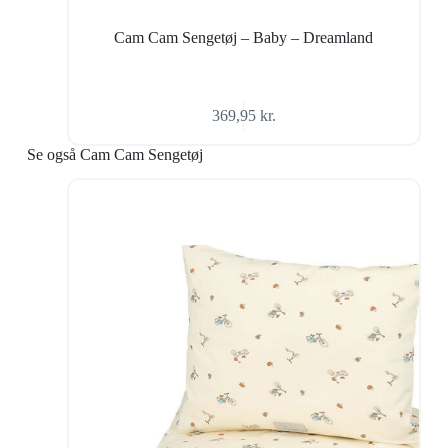
Cam Cam Sengetøj – Baby – Dreamland
369,95
kr.
Se også Cam Cam Sengetøj