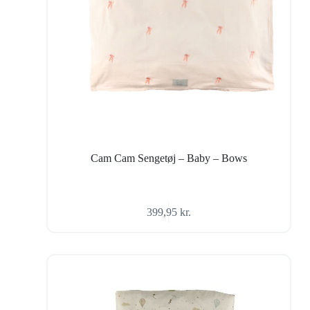
Cam Cam Sengetøj – Baby – Bows
399,95
kr.