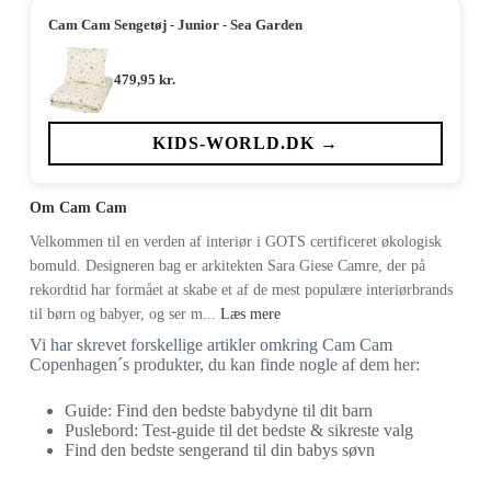
Cam Cam Sengetøj - Junior - Sea Garden
479,95
kr.
KIDS-WORLD.DK →
Om Cam Cam
Velkommen til en verden af interiør i GOTS certificeret økologisk
bomuld. Designeren bag er arkitekten Sara Giese Camre, der på
rekordtid har formået at skabe et af de mest populære interiørbrands
til børn og babyer, og ser m...
Læs mere
Vi har skrevet forskellige artikler omkring Cam Cam
Copenhagen´s produkter, du kan finde nogle af dem her:
Guide: Find den bedste babydyne til dit barn
Puslebord: Test-guide til det bedste & sikreste valg
Find den bedste sengerand til din babys søvn