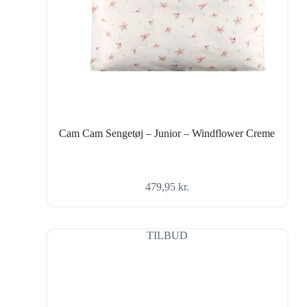
Cam Cam Sengetøj – Junior – Windflower Creme
479,95
kr.
TILBUD