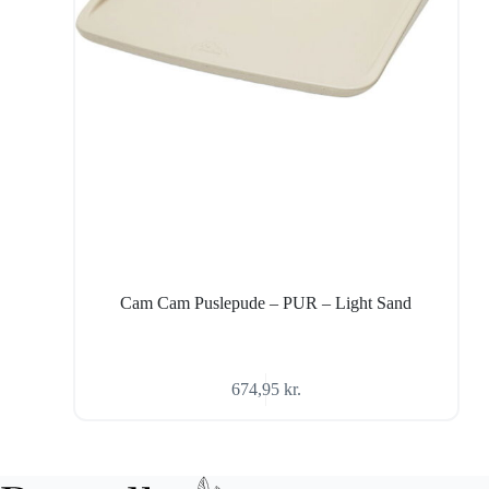
Cam Cam Puslepude – PUR – Light Sand
674,95
kr.