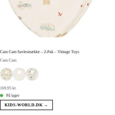
Cam Cam Savlesmække – 2-Pak – Vintage Toys
Cam Cam
169,95
kr.
På lager
KIDS-WORLD.DK →