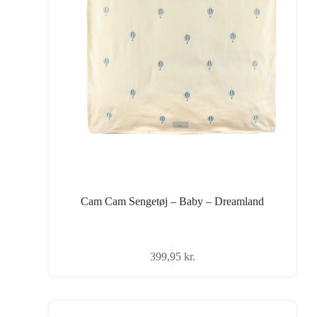
Cam Cam Sengetøj – Baby – Dreamland
399,95
kr.