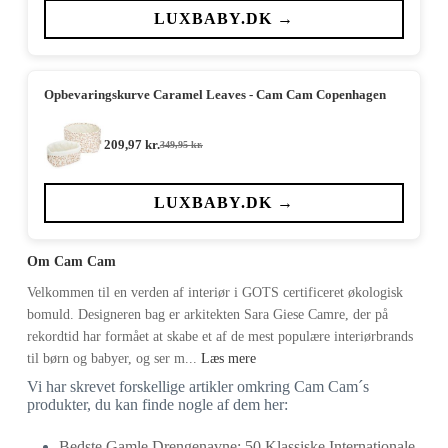
LUXBABY.DK →
Opbevaringskurve Caramel Leaves - Cam Cam Copenhagen
209,97
kr.
349,95
kr.
Den
Den
oprindelige
aktuelle
pris
pris
var:
er:
LUXBABY.DK →
349,95 kr..
209,97 kr..
Om Cam Cam
Velkommen til en verden af interiør i GOTS certificeret økologisk
bomuld. Designeren bag er arkitekten Sara Giese Camre, der på
rekordtid har formået at skabe et af de mest populære interiørbrands
til børn og babyer, og ser m...
Læs mere
Vi har skrevet forskellige artikler omkring Cam Cam´s
produkter, du kan finde nogle af dem her:
Bedste Gamle Drengenavne: 50 Klassiske Internationale