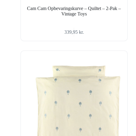
Cam Cam Opbevaringskurve – Quiltet – 2-Pak –
Vintage Toys
339,95
kr.