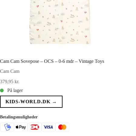
Cam Cam Sovepose – OCS – 0-6 mdr – Vintage Toys
Cam Cam
379,95
kr.
På lager
KIDS-WORLD.DK →
Betalingsmuligheder