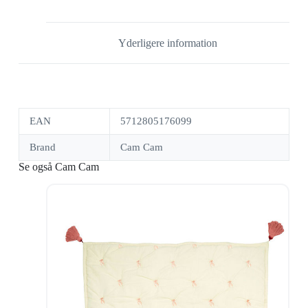
Yderligere information
EAN
5712805176099
Brand
Cam Cam
Se også Cam Cam