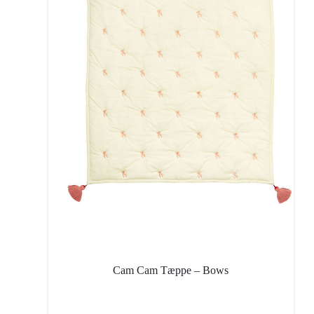
Cam Cam Tæppe – Bows