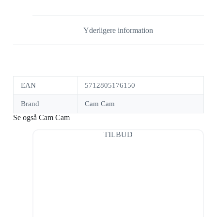
Yderligere information
EAN
5712805176150
Brand
Cam Cam
Se også Cam Cam
TILBUD