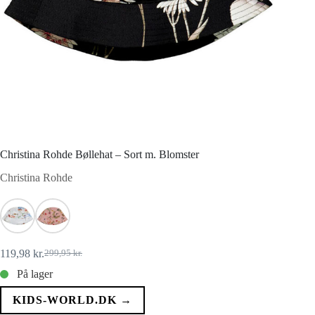
Christina Rohde Bøllehat – Sort m. Blomster
Christina Rohde
119,98
kr.
299,95
kr.
Den
Den
oprindelige
aktuelle
På lager
pris
pris
var:
er:
KIDS-WORLD.DK →
299,95 kr..
119,98 kr..