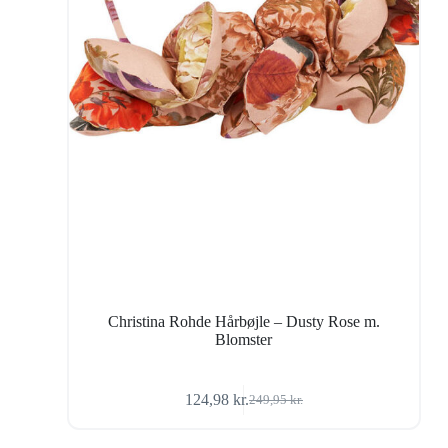
Christina Rohde Hårbøjle – Dusty Rose m.
Blomster
124,98
kr.
249,95
kr.
Den
Den
oprindelige
aktuelle
pris
pris