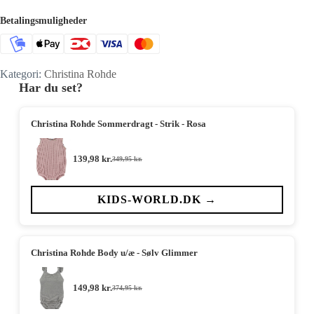
Betalingsmuligheder
Kategori:
Christina Rohde
Har du set?
Christina Rohde Sommerdragt - Strik - Rosa
139,98
kr.
349,95
kr.
Den
Den
oprindelige
aktuelle
pris
pris
var:
er:
KIDS-WORLD.DK →
349,95 kr..
139,98 kr..
Christina Rohde Body u/æ - Sølv Glimmer
149,98
kr.
374,95
kr.
Den
Den
oprindelige
aktuelle