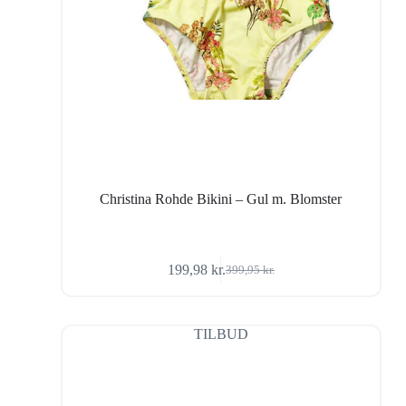
Christina Rohde Bikini – Gul m. Blomster
199,98
kr.
399,95
kr.
Den
Den
oprindelige
aktuelle
pris
pris
var:
er:
TILBUD
399,95 kr..
199,98 kr..