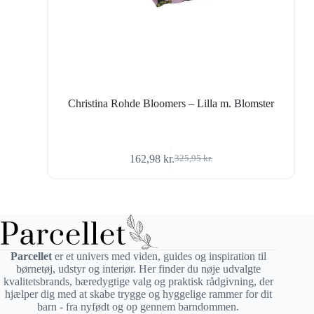
Christina Rohde Bloomers – Lilla m. Blomster
162,98
kr.
325,95
kr.
Den
Den
oprindelige
aktuelle
pris
pris
var:
er:
325,95 kr..
162,98 kr..
Parcellet
er et univers med viden, guides og inspiration til
børnetøj, udstyr og interiør. Her finder du nøje udvalgte
kvalitetsbrands, bæredygtige valg og praktisk rådgivning, der
hjælper dig med at skabe trygge og hyggelige rammer for dit
barn - fra nyfødt og op gennem barndommen.