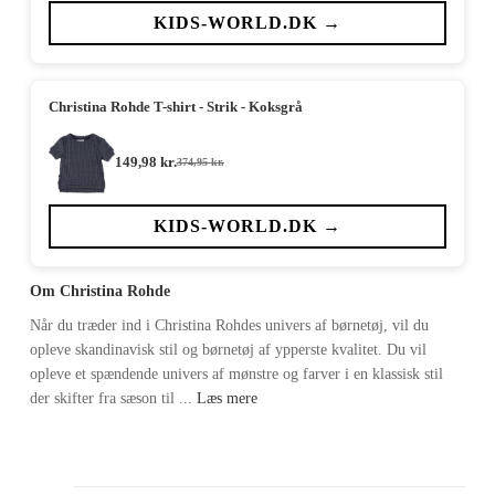
pris
pris
var:
er:
KIDS-WORLD.DK →
374,95 kr..
149,98 kr..
Christina Rohde T-shirt - Strik - Koksgrå
149,98
kr.
374,95
kr.
Den
Den
oprindelige
aktuelle
pris
pris
var:
er:
KIDS-WORLD.DK →
374,95 kr..
149,98 kr..
Om Christina Rohde
Når du træder ind i Christina Rohdes univers af børnetøj, vil du
opleve skandinavisk stil og børnetøj af ypperste kvalitet. Du vil
opleve et spændende univers af mønstre og farver i en klassisk stil
der skifter fra sæson til ...
Læs mere