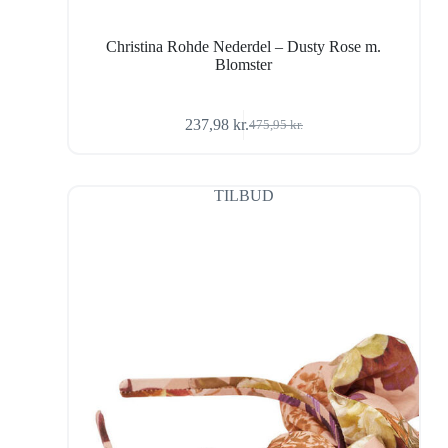
Christina Rohde Nederdel – Dusty Rose m.
Blomster
237,98
kr.
475,95
kr.
Den
Den
oprindelige
aktuelle
pris
pris
var:
er:
TILBUD
475,95 kr..
237,98 kr..