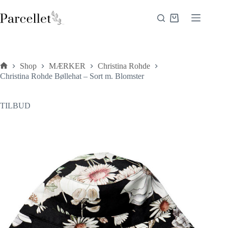
Fortsæt
til
Indkøbskurv
indhold
Shop
MÆRKER
Christina Rohde
Forside
Christina Rohde Bøllehat – Sort m. Blomster
TILBUD