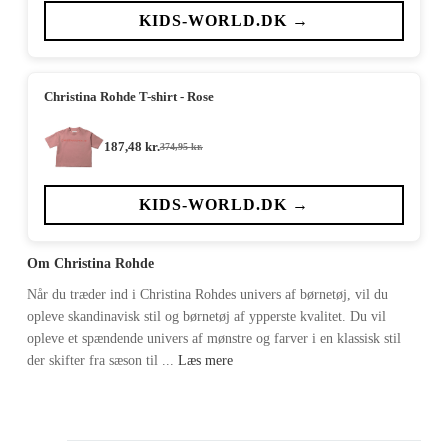
pris
pris
var:
er:
KIDS-WORLD.DK →
324,95 kr..
162,48 kr..
Christina Rohde T-shirt - Rose
187,48
kr.
374,95
kr.
Den
Den
oprindelige
aktuelle
pris
pris
var:
er:
KIDS-WORLD.DK →
374,95 kr..
187,48 kr..
Om Christina Rohde
Når du træder ind i Christina Rohdes univers af børnetøj, vil du
opleve skandinavisk stil og børnetøj af ypperste kvalitet. Du vil
opleve et spændende univers af mønstre og farver i en klassisk stil
der skifter fra sæson til ...
Læs mere