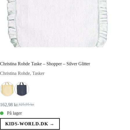
Christina Rohde Taske – Shopper – Silver Glitter
Christina Rohde
,
Tasker
162,98
kr.
325,95
kr.
Den
Den
oprindelige
aktuelle
På lager
pris
pris
var:
er:
KIDS-WORLD.DK →
325,95 kr..
162,98 kr..