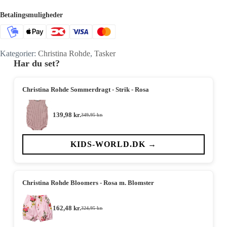
Betalingsmuligheder
Kategorier:
Christina Rohde
,
Tasker
Har du set?
Christina Rohde Sommerdragt - Strik - Rosa
139,98
kr.
349,95
kr.
Den
Den
oprindelige
aktuelle
pris
pris
var:
er:
KIDS-WORLD.DK →
349,95 kr..
139,98 kr..
Christina Rohde Bloomers - Rosa m. Blomster
162,48
kr.
324,95
kr.
Den
Den
oprindelige
aktuelle