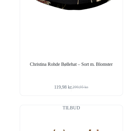
Christina Rohde Bøllehat – Sort m. Blomster
119,98
kr.
299,95
kr.
Den
Den
oprindelige
aktuelle
pris
pris
var:
er:
TILBUD
299,95 kr..
119,98 kr..