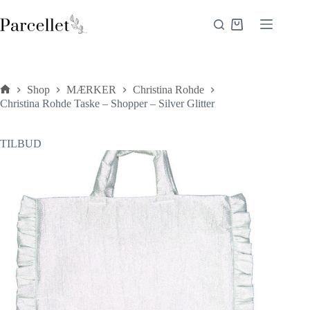
Fortsæt
til
Indkøbskurv
indhold
Shop
MÆRKER
Christina Rohde
Forside
Christina Rohde Taske – Shopper – Silver Glitter
TILBUD