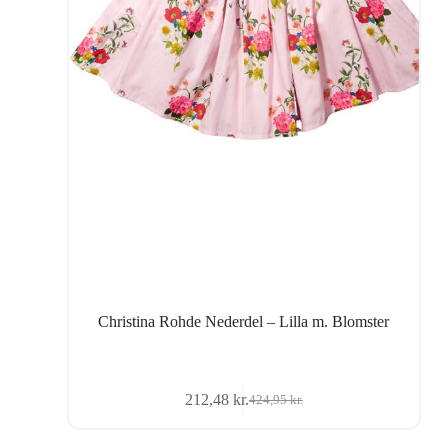
Christina Rohde Nederdel – Lilla m. Blomster
212,48
kr.
424,95
kr.
Den
Den
oprindelige
aktuelle
pris
pris