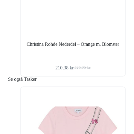
Christina Rohde Nederdel – Orange m. Blomster
210,38
kr.
525,95
kr.
Den
Den
oprindelige
aktuelle
Se også Tasker
pris
pris
var:
er:
525,95 kr..
210,38 kr..