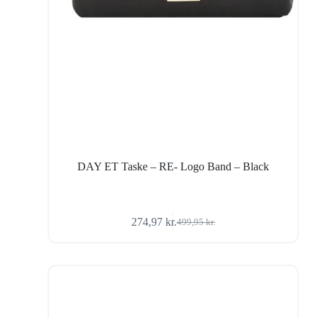
DAY ET Taske – RE- Logo Band – Black
274,97
kr.
499,95
kr.
Den
Den
oprindelige
aktuelle
pris
pris
var:
er:
499,95 kr..
274,97 kr..