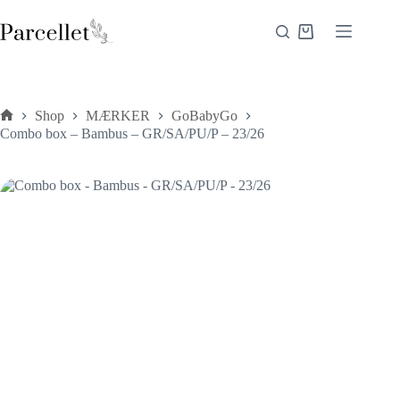
Fortsæt
til
Indkøbskurv
indhold
Shop
MÆRKER
GoBabyGo
Forside
Combo box – Bambus – GR/SA/PU/P – 23/26