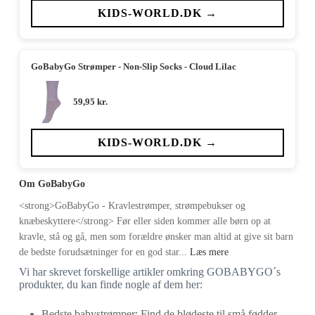
KIDS-WORLD.DK →
GoBabyGo Strømper - Non-Slip Socks - Cloud Lilac
59,95
kr.
KIDS-WORLD.DK →
Om GoBabyGo
<strong>GoBabyGo - Kravlestrømper, strømpebukser og
knæbeskyttere</strong> Før eller siden kommer alle børn op at
kravle, stå og gå, men som forældre ønsker man altid at give sit barn
de bedste forudsætninger for en god star...
Læs mere
Vi har skrevet forskellige artikler omkring GOBABYGO´s
produkter, du kan finde nogle af dem her:
Bedste babystrømper: Find de blødeste til små fødder