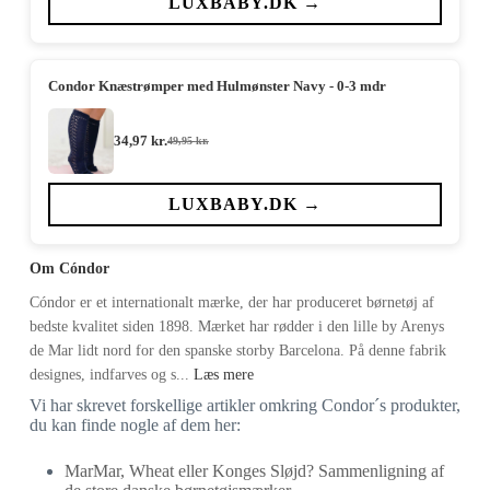
LUXBABY.DK →
84,95 kr..
59,47 kr..
Condor Knæstrømper med Hulmønster Navy - 0-3 mdr
34,97
kr.
49,95
kr.
Den
Den
oprindelige
aktuelle
pris
pris
var:
er:
LUXBABY.DK →
49,95 kr..
34,97 kr..
Om Cóndor
Cóndor er et internationalt mærke, der har produceret børnetøj af
bedste kvalitet siden 1898. Mærket har rødder i den lille by Arenys
de Mar lidt nord for den spanske storby Barcelona. På denne fabrik
designes, indfarves og s...
Læs mere
Vi har skrevet forskellige artikler omkring Condor´s produkter,
du kan finde nogle af dem her:
MarMar, Wheat eller Konges Sløjd? Sammenligning af