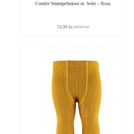
Condor Strømpebukser m. Seler – Rosa
74,98
kr.
149,95
kr.
Den
Den
oprindelige
aktuelle
pris
pris
var:
er:
149,95 kr..
74,98 kr..