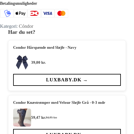
Betalingsmuligheder
Kategori:
Cóndor
Har du set?
Condor Hårspænde med Sløjfe - Navy
39,00
kr.
LUXBABY.DK →
Condor Knæstrømper med Velour Sløjfe Grå - 0-3 mdr
59,47
kr.
84,95
kr.
Den
Den
oprindelige
aktuelle
pris
pris
var:
er: