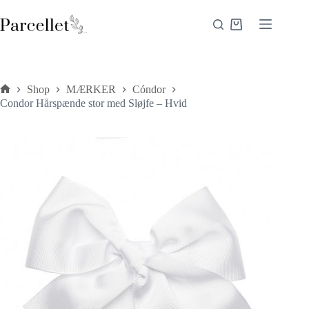
Fortsæt
til
Indkøbskurv
indhold
Shop
MÆRKER
Cóndor
Forside
Condor Hårspænde stor med Sløjfe – Hvid