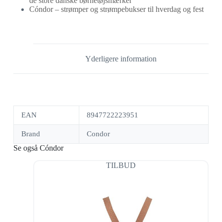
de store danske børnetøjsmærker
Cóndor – strømper og strømpebukser til hverdag og fest
Yderligere information
EAN
8947722223951
Brand
Condor
Se også Cóndor
TILBUD