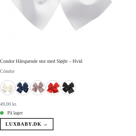
Condor Hårspænde stor med Sløjfe – Hvid
Cóndor
49,00
kr.
På lager
LUXBABY.DK →