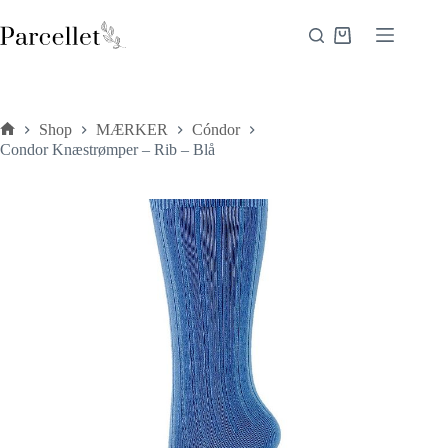
Fortsæt
til
Indkøbskurv
indhold
Shop
MÆRKER
Cóndor
Forside
Condor Knæstrømper – Rib – Blå