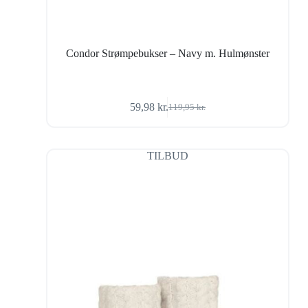
Condor Strømpebukser – Navy m. Hulmønster
59,98
kr.
119,95
kr.
Den
Den
oprindelige
aktuelle
pris
pris
var:
er:
TILBUD
119,95 kr..
59,98 kr..