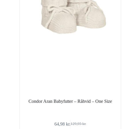
Condor Aran Babyfutter – Råhvid – One Size
64,98
kr.
129,95
kr.
Den
Den