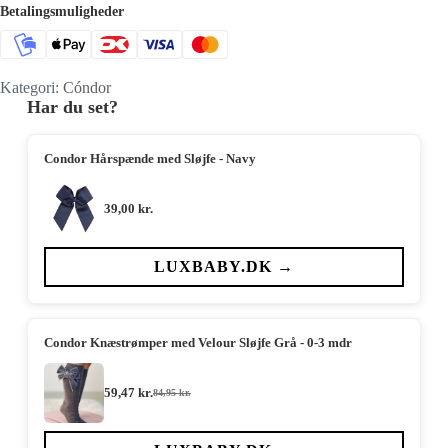
Betalingsmuligheder
Kategori:
Cóndor
Har du set?
Condor Hårspænde med Sløjfe - Navy
39,00
kr.
LUXBABY.DK →
Condor Knæstrømper med Velour Sløjfe Grå - 0-3 mdr
59,47
kr.
84,95
kr.
Den
Den
oprindelige
aktuelle
pris
pris
var:
er: