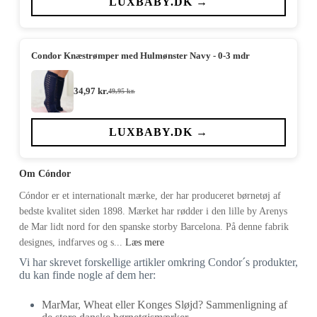
LUXBABY.DK →
84,95 kr..
59,47 kr..
Condor Knæstrømper med Hulmønster Navy - 0-3 mdr
34,97
kr.
49,95
kr.
Den
Den
oprindelige
aktuelle
pris
pris
var:
er:
LUXBABY.DK →
49,95 kr..
34,97 kr..
Om Cóndor
Cóndor er et internationalt mærke, der har produceret børnetøj af
bedste kvalitet siden 1898. Mærket har rødder i den lille by Arenys
de Mar lidt nord for den spanske storby Barcelona. På denne fabrik
designes, indfarves og s...
Læs mere
Vi har skrevet forskellige artikler omkring Condor´s produkter,
du kan finde nogle af dem her:
MarMar, Wheat eller Konges Sløjd? Sammenligning af