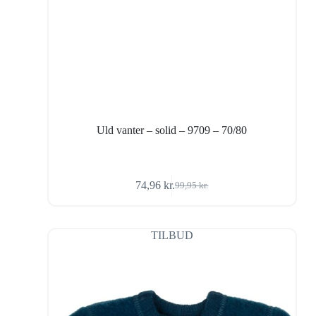
Uld vanter – solid – 9709 – 70/80
74,96
kr.
99,95
kr.
Den
Den
oprindelige
aktuelle
pris
pris
var:
er:
TILBUD
99,95 kr..
74,96 kr..