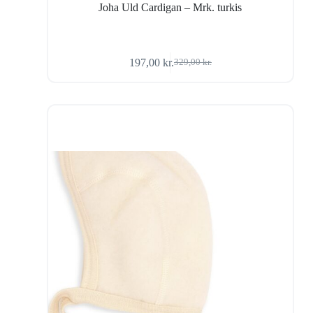
Joha Uld Cardigan – Mrk. turkis
197,00
kr.
329,00
kr.
Den
Den
oprindelige
aktuelle
pris
pris
var:
er:
329,00 kr..
197,00 kr..