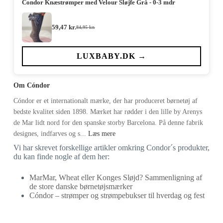
Condor Knæstrømper med Velour Sløjfe Grå - 0-3 mdr
59,47
kr.
84,95
kr.
Den
Den
oprindelige
aktuelle
pris
pris
var:
er:
LUXBABY.DK →
84,95 kr..
59,47 kr..
Om Cóndor
Cóndor er et internationalt mærke, der har produceret børnetøj af
bedste kvalitet siden 1898. Mærket har rødder i den lille by Arenys
de Mar lidt nord for den spanske storby Barcelona. På denne fabrik
designes, indfarves og s...
Læs mere
Vi har skrevet forskellige artikler omkring Condor´s produkter,
du kan finde nogle af dem her:
MarMar, Wheat eller Konges Sløjd? Sammenligning af
de store danske børnetøjsmærker
Cóndor – strømper og strømpebukser til hverdag og fest