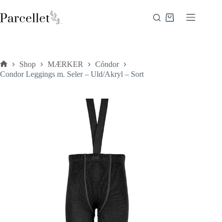
Fortsæt
til
Indkøbskurv
indhold
Shop
MÆRKER
Cóndor
Forside
Condor Leggings m. Seler – Uld/Akryl – Sort