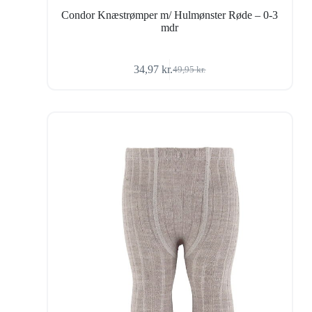
Condor Knæstrømper m/ Hulmønster Røde – 0-3
mdr
34,97
kr.
49,95
kr.
Den
Den
oprindelige
aktuelle
pris
pris
var:
er:
49,95 kr..
34,97 kr..