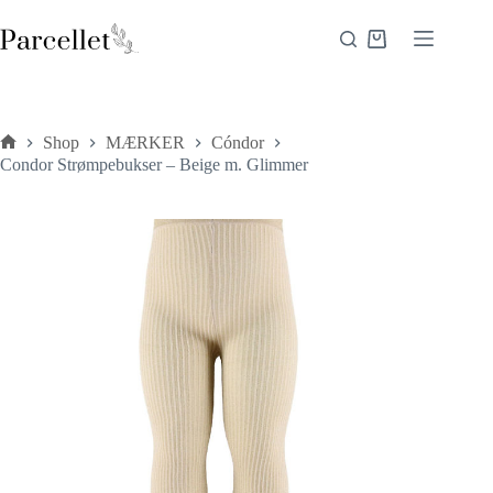
Fortsæt
til
Indkøbskurv
indhold
Shop
MÆRKER
Cóndor
Forside
Condor Strømpebukser – Beige m. Glimmer