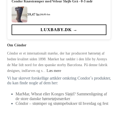
Condor Knæstrømper med Velour Sløjfe Grå - 0-3 mdr
59,47
kr.
84,95
kr.
Den
Den
oprindelige
aktuelle
pris
pris
var:
er:
LUXBABY.DK →
84,95 kr..
59,47 kr..
Om Cóndor
Cóndor er et internationalt mærke, der har produceret børnetøj af
bedste kvalitet siden 1898. Mærket har rødder i den lille by Arenys
de Mar lidt nord for den spanske storby Barcelona. På denne fabrik
designes, indfarves og s...
Læs mere
Vi har skrevet forskellige artikler omkring Condor´s produkter,
du kan finde nogle af dem her:
MarMar, Wheat eller Konges Sløjd? Sammenligning af
de store danske børnetøjsmærker
Cóndor – strømper og strømpebukser til hverdag og fest