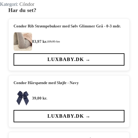
Kategori:
Cóndor
Har du set?
Condor Rib Strømpebukser med Sølv Glimmer Grå - 0-3 mdr.
83,97
kr.
119,95
kr.
Den
Den
oprindelige
aktuelle
pris
pris
var:
er:
LUXBABY.DK →
119,95 kr..
83,97 kr..
Condor Hårspænde med Sløjfe - Navy
39,00
kr.
LUXBABY.DK →