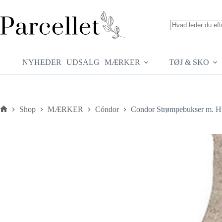
Fortsæt
til
indhold
Ingen
resultater
NYHEDER
UDSALG
MÆRKER
TØJ & SKO
Shop
MÆRKER
Cóndor
Condor Strømpebukser m. Hu
Forside