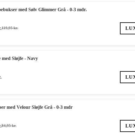
ebukser med Sølv Glimmer Grå - 0-3 mdr.
.
LU
119,95
kr.
Den
Den
oprindelige
aktuelle
pris
pris
var:
er:
119,95 kr..
83,97 kr..
med Sløjfe - Navy
.
LU
r med Velour Sløjfe Grå - 0-3 mdr
.
LU
84,95
kr.
Den
Den
oprindelige
aktuelle