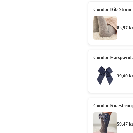
Condor Rib Strømp
83,97
kr
Condor Hårspænde 
39,00
kr
Condor Knæstrømpe
59,47
kr