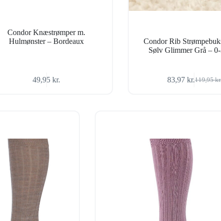
Condor Knæstrømper m.
Hulmønster – Bordeaux
Condor Rib Strømpebuk
Sølv Glimmer Grå – 0-
49,95
kr.
83,97
kr.
119,95
kr
Den
Den
oprindel
aktuelle
pris
pris
var:
er:
119,95 kr
83,97 kr.