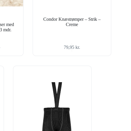
Condor Knæstrømper – Strik –
ser med
Creme
3 mdr.
79,95
kr.
.
ige
..
.