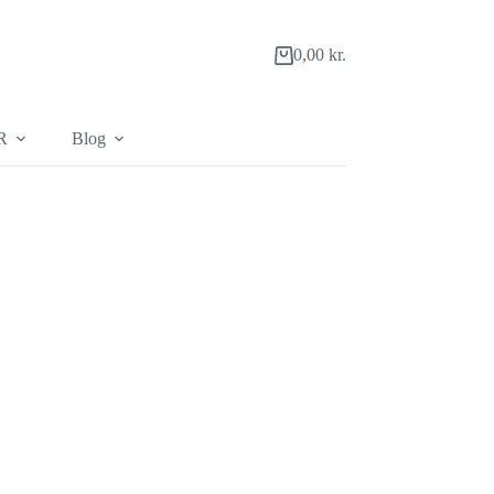
0,00
kr.
Indkøbskurv
R
Blog