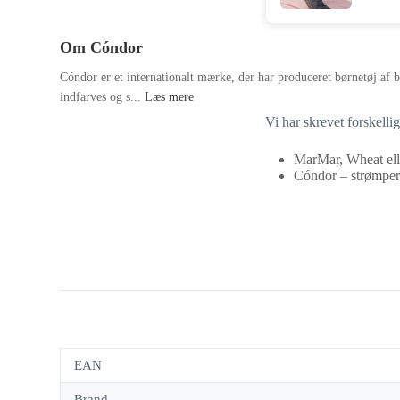
Om Cóndor
Cóndor er et internationalt mærke, der har produceret børnetøj af b
indfarves og s...
Læs mere
Vi har skrevet forskelli
MarMar, Wheat ell
Cóndor – strømper 
EAN
Brand