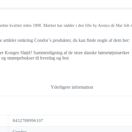
pris
pris
var:
er:
84,95 kr..
59,47 kr..
edste kvalitet siden 1898. Mærket har rødder i den lille by Arenys de Mar lidt
ge artikler omkring Condor´s produkter, du kan finde nogle af dem her:
er Konges Sløjd? Sammenligning af de store danske børnetøjsmærker
og strømpebukser til hverdag og fest
Yderligere information
8432788996107
Condor