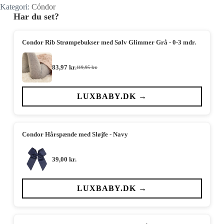
Kategori:
Cóndor
Har du set?
Condor Rib Strømpebukser med Sølv Glimmer Grå - 0-3 mdr.
83,97
kr.
119,95
kr.
Den
Den
oprindelige
aktuelle
pris
pris
var:
er:
LUXBABY.DK →
119,95 kr..
83,97 kr..
Condor Hårspænde med Sløjfe - Navy
39,00
kr.
LUXBABY.DK →