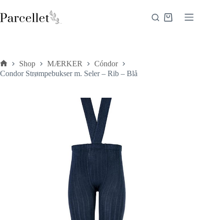
Fortsæt
til
Indkøbskurv
indhold
Shop
MÆRKER
Cóndor
Forside
Condor Strømpebukser m. Seler – Rib – Blå