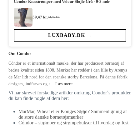
Condor Knæstrømper med Velour Sløjfe Grå - 0-3 mdr
59,47
kr.
84,95
kr.
Den
Den
oprindelige
aktuelle
pris
pris
var:
er:
LUXBABY.DK →
84,95 kr..
59,47 kr..
Om Cóndor
Cóndor er et internationalt mærke, der har produceret børnetøj af
bedste kvalitet siden 1898. Mærket har rødder i den lille by Arenys
de Mar lidt nord for den spanske storby Barcelona. På denne fabrik
designes, indfarves og s...
Læs mere
Vi har skrevet forskellige artikler omkring Condor´s produkter,
du kan finde nogle af dem her:
MarMar, Wheat eller Konges Sløjd? Sammenligning af
de store danske børnetøjsmærker
Cóndor – strømper og strømpebukser til hverdag og fest