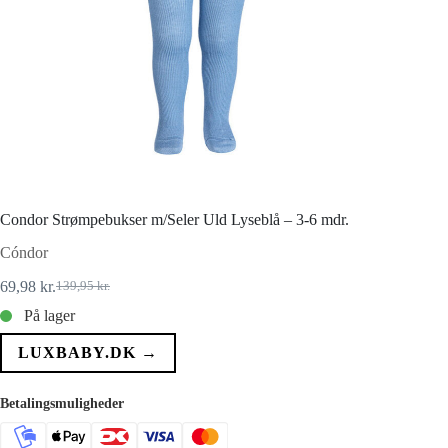
Condor Strømpebukser m/Seler Uld Lyseblå – 3-6 mdr.
Cóndor
69,98
kr.
139,95
kr.
Den
Den
oprindelige
aktuelle
På lager
pris
pris
var:
er:
LUXBABY.DK →
139,95 kr..
69,98 kr..
Betalingsmuligheder