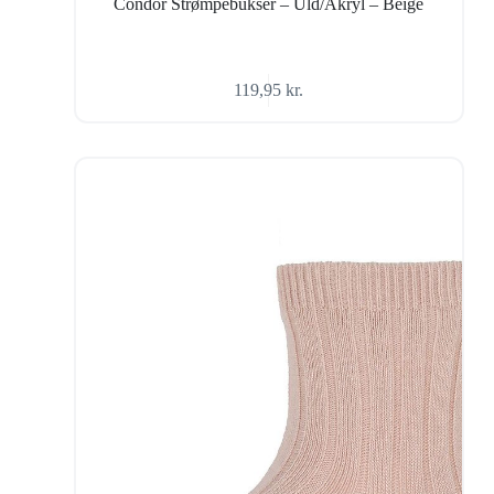
Condor Strømpebukser – Uld/Akryl – Beige
119,95
kr.