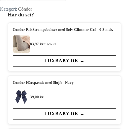
Kategori:
Cóndor
Har du set?
Condor Rib Strømpebukser med Sølv Glimmer Grå - 0-3 mdr.
83,97
kr.
119,95
kr.
Den
Den
oprindelige
aktuelle
pris
pris
var:
er:
LUXBABY.DK →
119,95 kr..
83,97 kr..
Condor Hårspænde med Sløjfe - Navy
39,00
kr.
LUXBABY.DK →