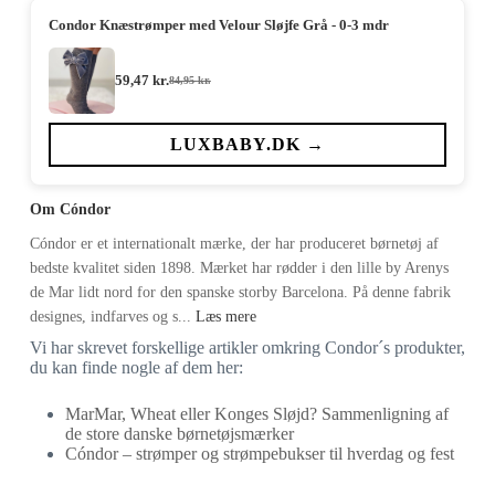
Condor Knæstrømper med Velour Sløjfe Grå - 0-3 mdr
59,47
kr.
84,95
kr.
Den
Den
oprindelige
aktuelle
pris
pris
var:
er:
LUXBABY.DK →
84,95 kr..
59,47 kr..
Om Cóndor
Cóndor er et internationalt mærke, der har produceret børnetøj af
bedste kvalitet siden 1898. Mærket har rødder i den lille by Arenys
de Mar lidt nord for den spanske storby Barcelona. På denne fabrik
designes, indfarves og s...
Læs mere
Vi har skrevet forskellige artikler omkring Condor´s produkter,
du kan finde nogle af dem her:
MarMar, Wheat eller Konges Sløjd? Sammenligning af
de store danske børnetøjsmærker
Cóndor – strømper og strømpebukser til hverdag og fest