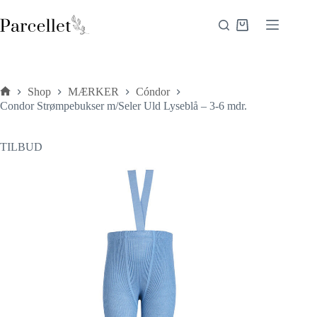
Fortsæt
til
Indkøbskurv
indhold
Shop
MÆRKER
Cóndor
Forside
Condor Strømpebukser m/Seler Uld Lyseblå – 3-6 mdr.
TILBUD