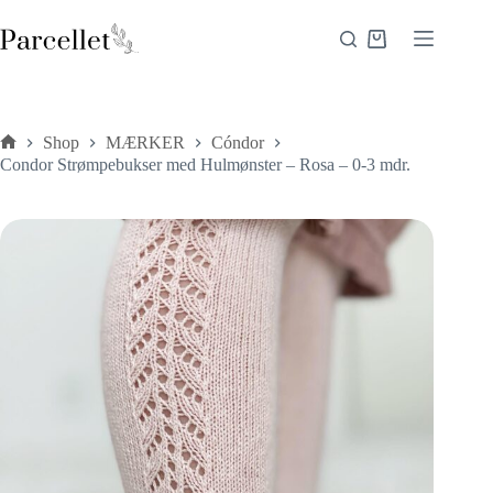
Fortsæt
til
Indkøbskurv
indhold
Shop
MÆRKER
Cóndor
Forside
Condor Strømpebukser med Hulmønster – Rosa – 0-3 mdr.