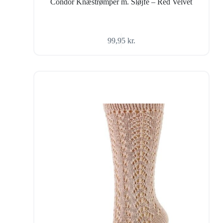
Condor Knæstrømper m. Sløjfe – Red Velvet
99,95
kr.