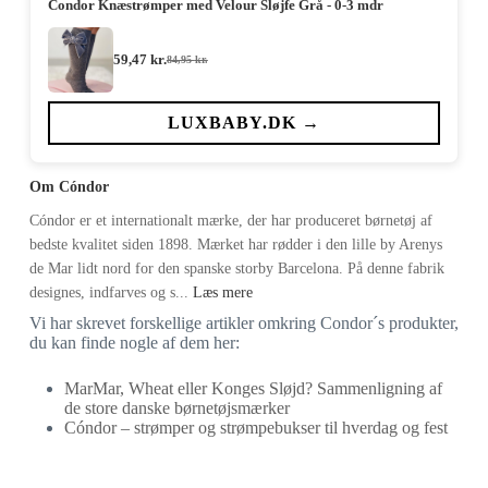
Condor Knæstrømper med Velour Sløjfe Grå - 0-3 mdr
59,47
kr.
84,95
kr.
Den
Den
oprindelige
aktuelle
pris
pris
var:
er:
LUXBABY.DK →
84,95 kr..
59,47 kr..
Om Cóndor
Cóndor er et internationalt mærke, der har produceret børnetøj af
bedste kvalitet siden 1898. Mærket har rødder i den lille by Arenys
de Mar lidt nord for den spanske storby Barcelona. På denne fabrik
designes, indfarves og s...
Læs mere
Vi har skrevet forskellige artikler omkring Condor´s produkter,
du kan finde nogle af dem her:
MarMar, Wheat eller Konges Sløjd? Sammenligning af
de store danske børnetøjsmærker
Cóndor – strømper og strømpebukser til hverdag og fest