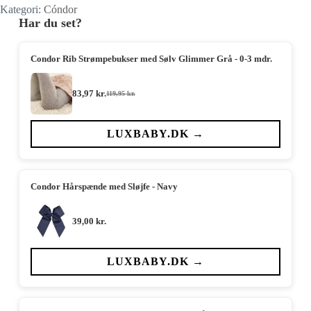
Kategori:
Cóndor
Har du set?
Condor Rib Strømpebukser med Sølv Glimmer Grå - 0-3 mdr.
83,97
kr.
119,95
kr.
Den
Den
oprindelige
aktuelle
pris
pris
var:
er:
LUXBABY.DK →
119,95 kr..
83,97 kr..
Condor Hårspænde med Sløjfe - Navy
39,00
kr.
LUXBABY.DK →