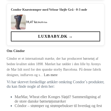
Condor Knæstrømper med Velour Sløjfe Grå - 0-3 mdr
59,47
kr.
84,95
kr.
Den
Den
oprindelige
aktuelle
pris
pris
var:
er:
LUXBABY.DK →
84,95 kr..
59,47 kr..
Om Cóndor
Cóndor er et internationalt mærke, der har produceret børnetøj af
bedste kvalitet siden 1898. Mærket har rødder i den lille by Arenys
de Mar lidt nord for den spanske storby Barcelona. På denne fabrik
designes, indfarves og s...
Læs mere
Vi har skrevet forskellige artikler omkring Condor´s produkter,
du kan finde nogle af dem her:
MarMar, Wheat eller Konges Sløjd? Sammenligning af
de store danske børnetøjsmærker
Cóndor – strømper og strømpebukser til hverdag og fest