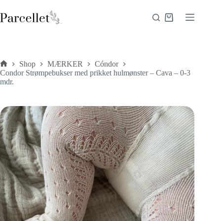
Fortsæt
til
Indkøbskurv
indhold
Shop
MÆRKER
Cóndor
Forside
Condor Strømpebukser med prikket hulmønster – Cava – 0-3
mdr.