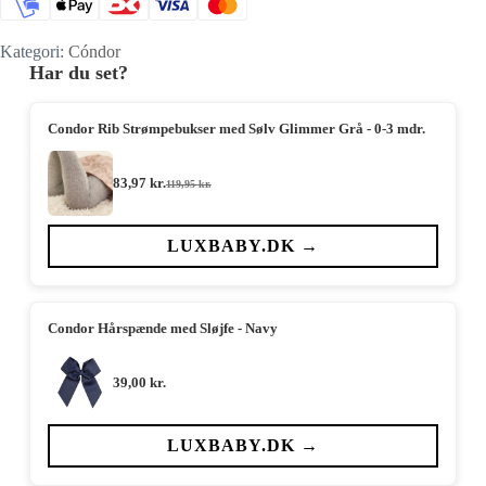
Kategori:
Cóndor
Har du set?
Condor Rib Strømpebukser med Sølv Glimmer Grå - 0-3 mdr.
83,97
kr.
119,95
kr.
Den
Den
oprindelige
aktuelle
pris
pris
var:
er:
LUXBABY.DK →
119,95 kr..
83,97 kr..
Condor Hårspænde med Sløjfe - Navy
39,00
kr.
LUXBABY.DK →