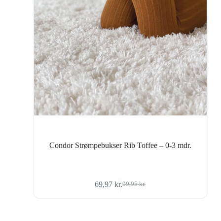
Condor Strømpebukser Rib Toffee – 0-3 mdr.
69,97
kr.
99,95
kr.
Den
Den
oprindelige
aktuelle
pris
pris
var:
er: