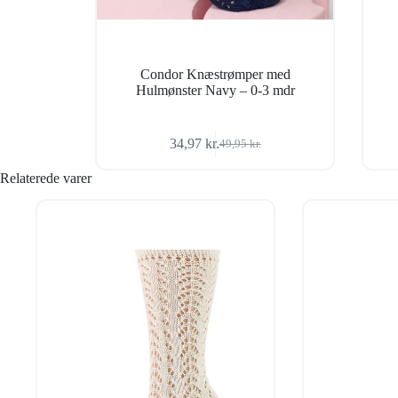
Condor Knæstrømper med
Hulmønster Navy – 0-3 mdr
34,97
kr.
49,95
kr.
Den
Den
oprindelige
aktuelle
Relaterede varer
pris
pris
var:
er:
49,95 kr..
34,97 kr..