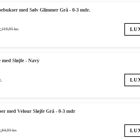
ebukser med Sølv Glimmer Grå - 0-3 mdr.
.
LU
119,95
kr.
Den
Den
oprindelige
aktuelle
pris
pris
var:
er:
119,95 kr..
83,97 kr..
med Sløjfe - Navy
.
LU
r med Velour Sløjfe Grå - 0-3 mdr
.
LU
84,95
kr.
Den
Den
oprindelige
aktuelle