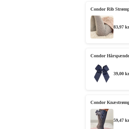
Condor Rib Strømp
83,97
kr
Condor Hårspænde 
39,00
kr
Condor Knæstrømpe
59,47
kr