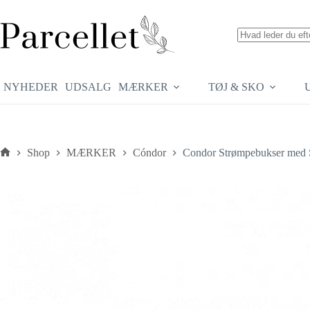
Fortsæt
til
indhold
Ingen
resultater
NYHEDER
UDSALG
MÆRKER
TØJ & SKO
Shop
MÆRKER
Cóndor
Condor Strømpebukser med S
Forside