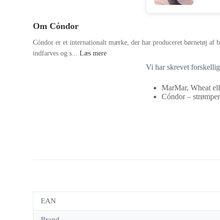
Om Cóndor
Cóndor er et internationalt mærke, der har produceret børnetøj af b
indfarves og s...
Læs mere
Vi har skrevet forskelli
MarMar, Wheat ell
Cóndor – strømper 
EAN
Brand