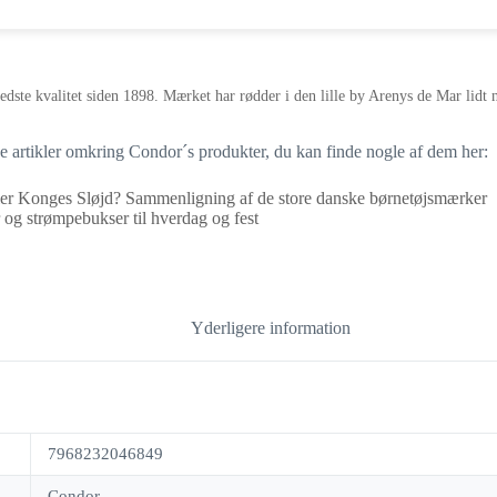
pris
pris
var:
er:
84,95 kr..
59,47 kr..
edste kvalitet siden 1898. Mærket har rødder i den lille by Arenys de Mar lidt
ge artikler omkring Condor´s produkter, du kan finde nogle af dem her:
er Konges Sløjd? Sammenligning af de store danske børnetøjsmærker
og strømpebukser til hverdag og fest
Yderligere information
7968232046849
Condor