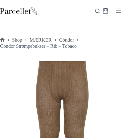
Fortsæt
til
Indkøbskurv
indhold
Shop
MÆRKER
Cóndor
Forside
Condor Strømpebukser – Rib – Tobaco