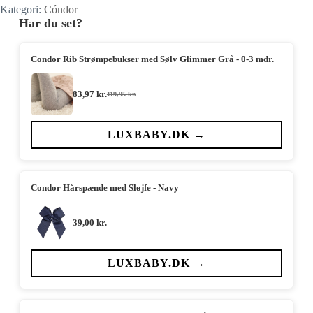
Kategori:
Cóndor
Har du set?
Condor Rib Strømpebukser med Sølv Glimmer Grå - 0-3 mdr.
83,97
kr.
119,95
kr.
Den
Den
oprindelige
aktuelle
pris
pris
var:
er:
LUXBABY.DK →
119,95 kr..
83,97 kr..
Condor Hårspænde med Sløjfe - Navy
39,00
kr.
LUXBABY.DK →