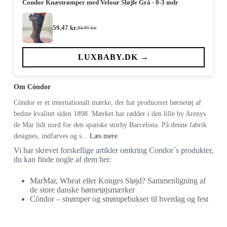
Condor Knæstrømper med Velour Sløjfe Grå - 0-3 mdr
59,47
kr.
84,95
kr.
Den
Den
oprindelige
aktuelle
pris
pris
var:
er:
LUXBABY.DK →
84,95 kr..
59,47 kr..
Om Cóndor
Cóndor er et internationalt mærke, der har produceret børnetøj af
bedste kvalitet siden 1898. Mærket har rødder i den lille by Arenys
de Mar lidt nord for den spanske storby Barcelona. På denne fabrik
designes, indfarves og s...
Læs mere
Vi har skrevet forskellige artikler omkring Condor´s produkter,
du kan finde nogle af dem her:
MarMar, Wheat eller Konges Sløjd? Sammenligning af
de store danske børnetøjsmærker
Cóndor – strømper og strømpebukser til hverdag og fest