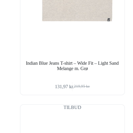
Indian Blue Jeans T-shirt – Wide Fit – Light Sand
Melange m. Grø
131,97
kr.
219,95
kr.
Den
Den
oprindelige
aktuelle
pris
pris
var:
er:
TILBUD
219,95 kr..
131,97 kr..