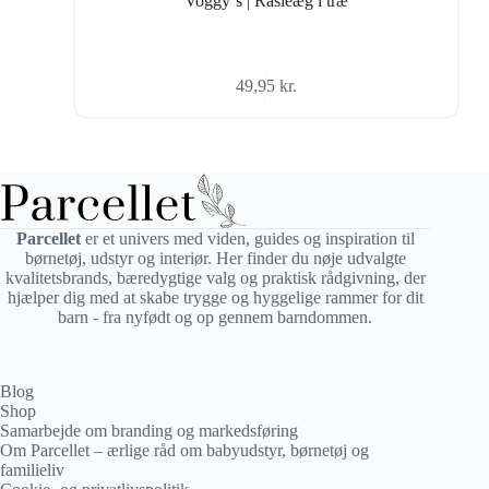
Voggy´s | Rasleæg i træ
49,95
kr.
Parcellet
er et univers med viden, guides og inspiration til
børnetøj, udstyr og interiør. Her finder du nøje udvalgte
kvalitetsbrands, bæredygtige valg og praktisk rådgivning, der
hjælper dig med at skabe trygge og hyggelige rammer for dit
barn - fra nyfødt og op gennem barndommen.
Blog
Shop
Samarbejde om branding og markedsføring
Om Parcellet – ærlige råd om babyudstyr, børnetøj og
familieliv