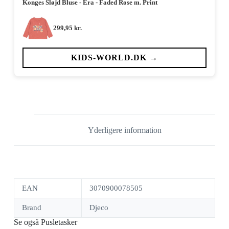
Konges Sløjd Bluse - Era - Faded Rose m. Print
299,95
kr.
KIDS-WORLD.DK →
Yderligere information
EAN
3070900078505
Brand
Djeco
Se også Pusletasker