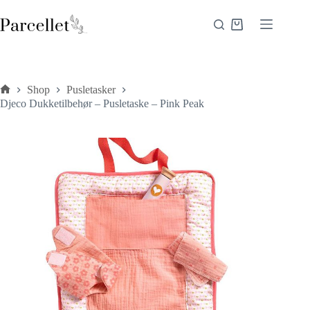
Fortsæt
til
Indkøbskurv
indhold
Shop
Pusletasker
Forside
Djeco Dukketilbehør – Pusletaske – Pink Peak