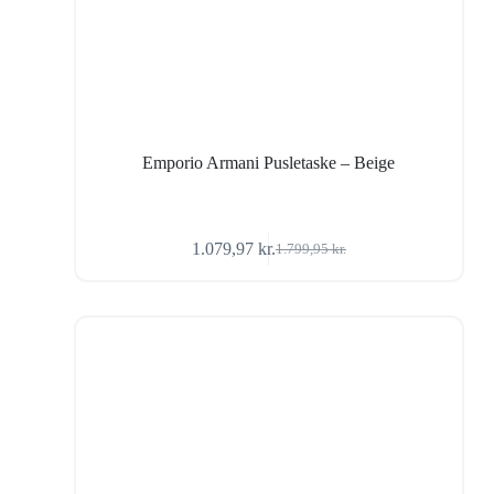
Emporio Armani Pusletaske – Beige
1.079,97
kr.
1.799,95
kr.
Den
Den
oprindelige
aktuelle
pris
pris
var:
er:
1.799,95 kr..
1.079,97 kr..