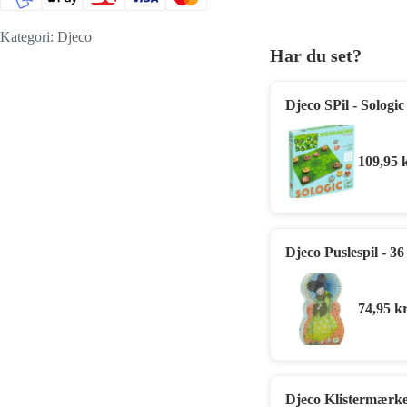
Kategori:
Djeco
Har du set?
Djeco SPil - Solog
109,95
Djeco Puslespil - 36
74,95
kr
Djeco Klistermærker