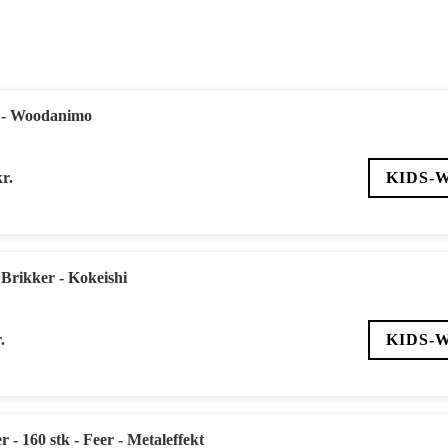
ic - Woodanimo
kr.
KIDS-
 Brikker - Kokeishi
.
KIDS-
 - 160 stk - Feer - Metaleffekt