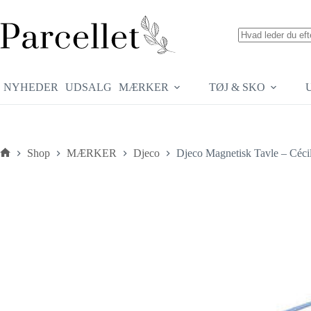
Fortsæt
til
indhold
Ingen
resultater
NYHEDER
UDSALG
MÆRKER
TØJ & SKO
Shop
MÆRKER
Djeco
Djeco Magnetisk Tavle – Céci
Forside