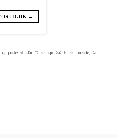
WORLD.DK →
il-og-puslespil-505c1">puslespil</a> for de mindste, <a