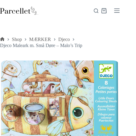
Fortsæt
til
Indkøbskurv
indhold
Shop
MÆRKER
Djeco
Forside
Djeco Maleark m. Små Døre – Malo’s Trip