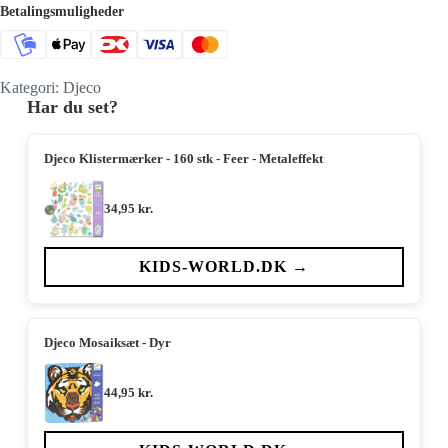
Betalingsmuligheder
Kategori:
Djeco
Har du set?
Djeco Klistermærker - 160 stk - Feer - Metaleffekt
34,95
kr.
KIDS-WORLD.DK →
Djeco Mosaiksæt - Dyr
44,95
kr.