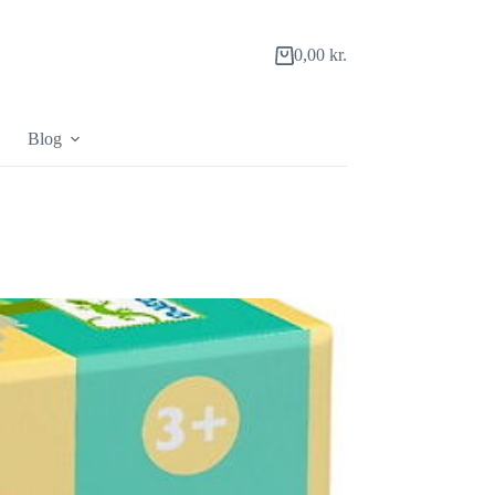
0,00
kr.
Indkøbskurv
Blog