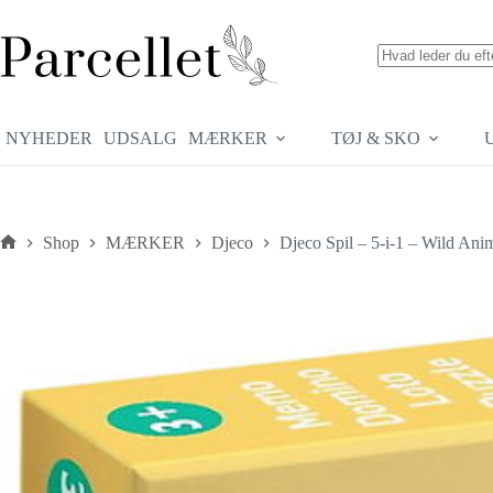
Fortsæt
til
indhold
Ingen
resultater
NYHEDER
UDSALG
MÆRKER
TØJ & SKO
Shop
MÆRKER
Djeco
Djeco Spil – 5-i-1 – Wild Ani
Forside