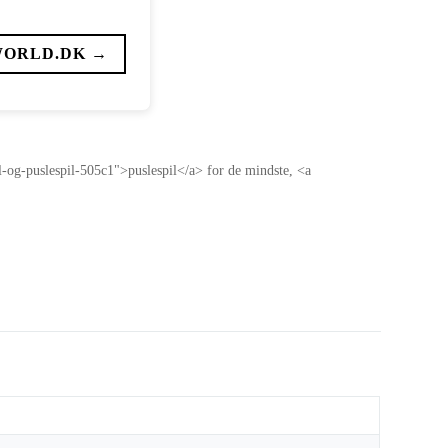
WORLD.DK →
il-og-puslespil-505c1">puslespil</a> for de mindste, <a