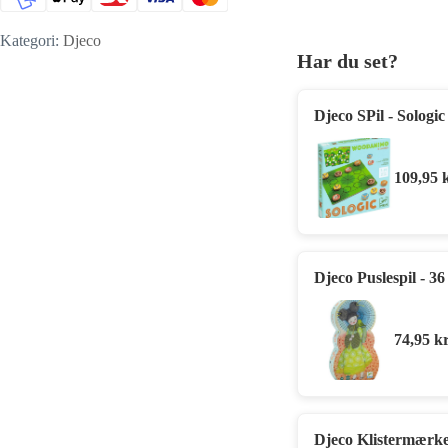
Kategori:
Djeco
Har du set?
Djeco SPil - Solog
109,95
Djeco Puslespil - 36
74,95
kr
Djeco Klistermærker