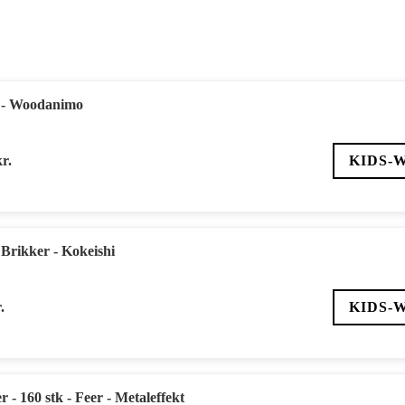
ic - Woodanimo
kr.
KIDS-
 Brikker - Kokeishi
.
KIDS-
 - 160 stk - Feer - Metaleffekt