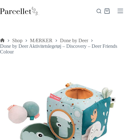
Fortsæt
til
Indkøbskurv
indhold
Shop
MÆRKER
Done by Deer
Forside
Done by Deer Aktivitetslegetøj – Discovery – Deer Friends
Colour