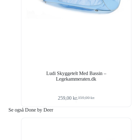
Ludi Skyggetelt Med Bassin –
Legekammeraten.dk
259,00
kr.
359,00
kr.
Den
Den
oprindelige
aktuelle
Se også Done by Deer
pris
pris
var:
er:
359,00 kr..
259,00 kr..