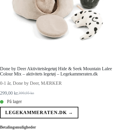
Done by Deer Aktivitetslegetøj Hide & Seek Mountain Lalee
Colour Mix – aktivitets legetøj – Legekammeraten.dk
0-1 år
,
Done by Deer
,
MÆRKER
299,00
kr.
399,95
kr.
Den
Den
oprindelige
aktuelle
På lager
pris
pris
var:
er:
LEGEKAMMERATEN.DK →
399,95 kr..
299,00 kr..
Betalingsmuligheder