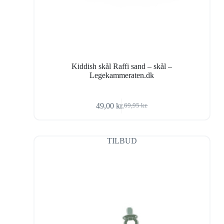
Kiddish skål Raffi sand – skål –
Legekammeraten.dk
49,00
kr.
69,95
kr.
Den
Den
oprindelige
aktuelle
pris
pris
var:
er:
TILBUD
69,95 kr..
49,00 kr..