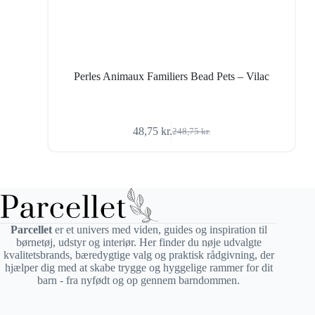
Perles Animaux Familiers Bead Pets – Vilac
48,75
kr.
248,75
kr.
Den
Den
oprindelige
aktuelle
pris
pris
var:
er:
248,75 kr..
48,75 kr..
Parcellet
er et univers med viden, guides og inspiration til
børnetøj, udstyr og interiør. Her finder du nøje udvalgte
kvalitetsbrands, bæredygtige valg og praktisk rådgivning, der
hjælper dig med at skabe trygge og hyggelige rammer for dit
barn - fra nyfødt og op gennem barndommen.