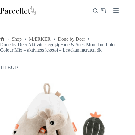
Fortsæt
til
Indkøbskurv
indhold
Shop
MÆRKER
Done by Deer
Forside
Done by Deer Aktivitetslegetøj Hide & Seek Mountain Lalee
Colour Mix – aktivitets legetøj – Legekammeraten.dk
TILBUD