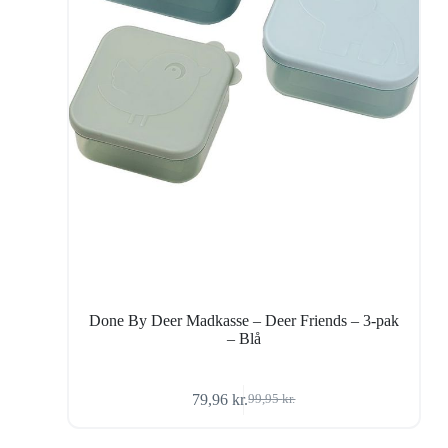
Done By Deer Madkasse – Deer Friends – 3-pak
– Blå
79,96
kr.
99,95
kr.
Den
Den
oprindelige
aktuelle
pris
pris