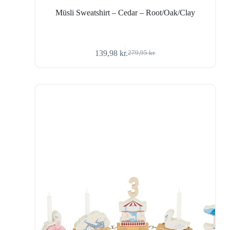
Müsli Sweatshirt – Cedar – Root/Oak/Clay
139,98
kr.
279,95
kr.
Den
Den
oprindelige
aktuelle
pris
pris
var:
er:
279,95 kr..
139,98 kr..