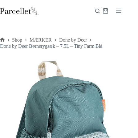
Fortsæt
til
Indkøbskurv
indhold
Shop
MÆRKER
Done by Deer
Forside
Done by Deer Børnerygsæk – 7,5L – Tiny Farm Blå