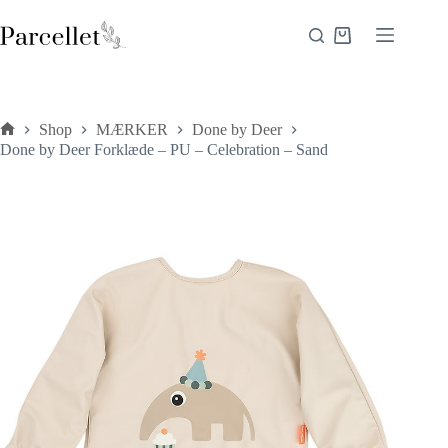
Fortsæt
til
Indkøbskurv
indhold
Shop
MÆRKER
Done by Deer
Forside
Done by Deer Forklæde – PU – Celebration – Sand