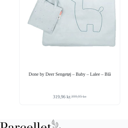
Done by Deer Sengetøj – Baby – Lalee – Blå
319,96
kr.
399,95
kr.
Den
Den
oprindelige
aktuelle
pris
pris
var:
er:
399,95 kr..
319,96 kr..