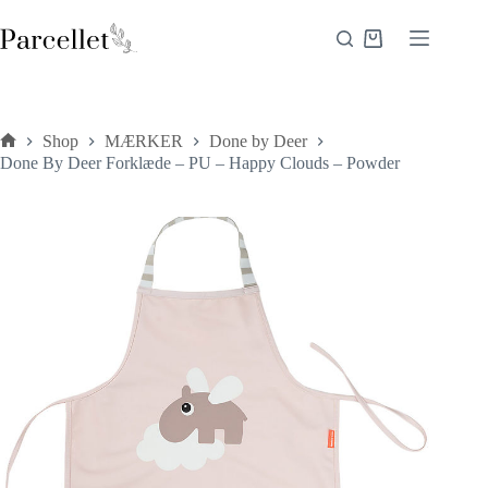
Fortsæt
til
Indkøbskurv
indhold
Shop
MÆRKER
Done by Deer
Forside
Done By Deer Forklæde – PU – Happy Clouds – Powder