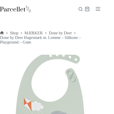
Fortsæt
til
Indkøbskurv
indhold
Shop
MÆRKER
Done by Deer
Forside
Done by Deer Hagesmæk m. Lomme – Silikone –
Playground – Grøn