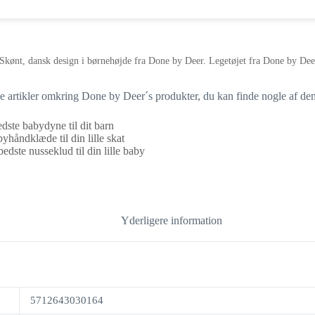
Skønt, dansk design i børnehøjde fra Done by Deer. Legetøjet fra Done by Deer 
ige artikler omkring Done by Deer´s produkter, du kan finde nogle af de
dste babydyne til dit barn
yhåndklæde til din lille skat
edste nusseklud til din lille baby
Yderligere information
5712643030164