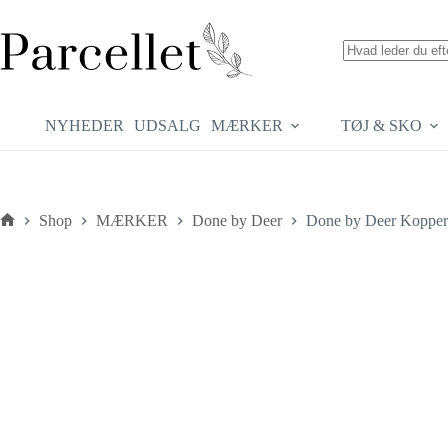
Fortsæt
til
indhold
Ingen
resultater
NYHEDER
UDSALG
MÆRKER
TØJ & SKO
Shop
MÆRKER
Done by Deer
Done by Deer Kopper 
Forside