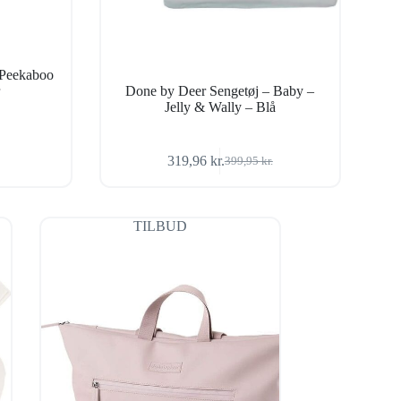
 Peekaboo
r
Done by Deer Sengetøj – Baby –
Jelly & Wally – Blå
319,96
kr.
399,95
kr.
Den
Den
oprindelige
aktuelle
pris
pris
var:
er:
TILBUD
399,95 kr..
319,96 kr..