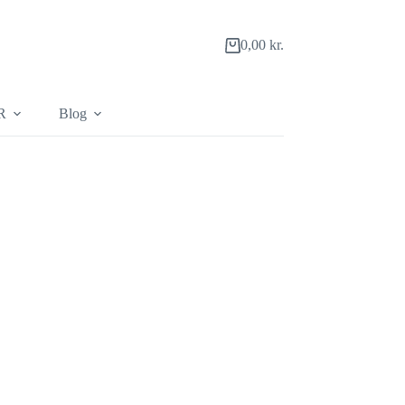
0,00
kr.
Indkøbskurv
R
Blog