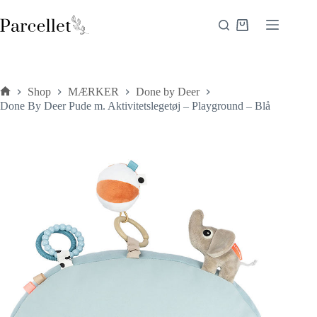
Fortsæt
til
Indkøbskurv
indhold
Shop
MÆRKER
Done by Deer
Forside
Done By Deer Pude m. Aktivitetslegetøj – Playground – Blå