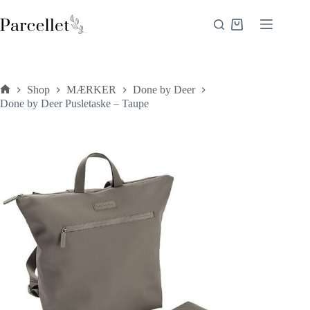
Fortsæt
til
Indkøbskurv
indhold
Shop
MÆRKER
Done by Deer
Forside
Done by Deer Pusletaske – Taupe