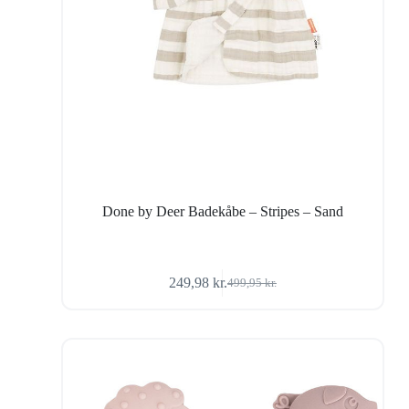
Done by Deer Badekåbe – Stripes – Sand
249,98
kr.
499,95
kr.
Den
Den
oprindelige
aktuelle
pris
pris
var:
er:
499,95 kr..
249,98 kr..